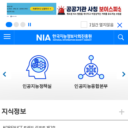
본
전
문
체
바
메
로
뉴
가
바
기
로
1일간 열지않음
가
전체메뉴 열기
검
기
한국지능정보사회진흥원
한국지능정보사회진흥원 주요사업
이전
다음
인공지능정책실
인공지능융합본부
지식정보
지