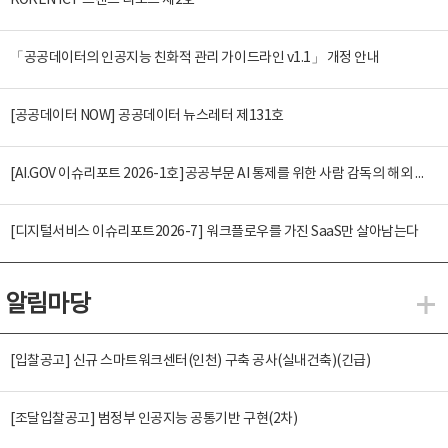
KOREN ICT 트렌드 리포트 제2호
「공공데이터의 인공지능 친화적 관리 가이드라인 v1.1」 개정 안내
[공공데이터 NOW] 공공데이터 뉴스레터 제131호
[AI.GOV 이슈리포트 2026-1호]공공부문 AI 통제를 위한 사람 감독의 해외 사례 분석 및 시사점
[디지털서비스 이슈리포트2026-7] 워크플로우를 가진 SaaS만 살아남는다
알림마당
알
[입찰공고] 신규 스마트워크센터(인천) 구축 공사(실내건축)(긴급)
[조달입찰공고] 범정부 인공지능 공통기반 구현(2차)