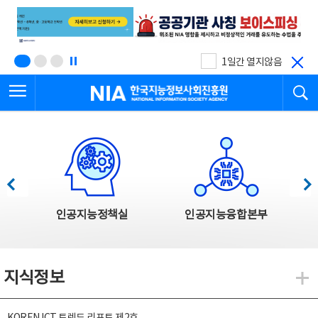
본
전
문
체
바
메
로
뉴
가
바
기
로
1일간 열지않음
가
전체메뉴 열기
검
기
한국지능정보사회진흥원
한국지능정보사회진흥원 주요사업
이전
다음
인공지능정책실
인공지능융합본부
지식정보
지