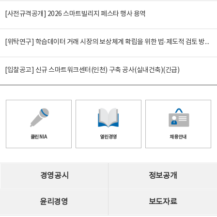
[사전규격공개] 2026 스마트빌리지 페스타 행사 용역
[위탁연구] 학습데이터 거래 시장의 보상체계 확립을 위한 법·제도적 검토 방안 연구
[입찰공고] 신규 스마트워크센터(인천) 구축 공사(실내건축)(긴급)
클린 NIA
열린경영
채용안내
경영공시
정보공개
윤리경영
보도자료