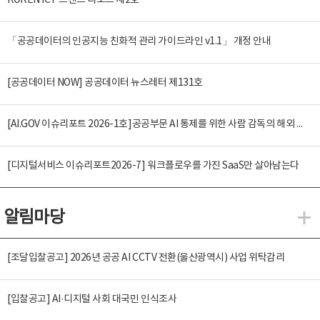
KOREN ICT 트렌드 리포트 제2호
「공공데이터의 인공지능 친화적 관리 가이드라인 v1.1」 개정 안내
[공공데이터 NOW] 공공데이터 뉴스레터 제131호
[AI.GOV 이슈리포트 2026-1호]공공부문 AI 통제를 위한 사람 감독의 해외 사례 분석 및 시사점
[디지털서비스 이슈리포트2026-7] 워크플로우를 가진 SaaS만 살아남는다
알림마당
알
[조달입찰공고] 2026년 공공 AI CCTV 전환(울산광역시) 사업 위탁감리
[입찰공고] AI·디지털 사회 대국민 인식조사