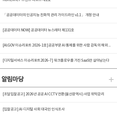
KOREN ICT 트렌드 리포트 제2호
「공공데이터의 인공지능 친화적 관리 가이드라인 v1.1」 개정 안내
[공공데이터 NOW] 공공데이터 뉴스레터 제131호
[AI.GOV 이슈리포트 2026-1호]공공부문 AI 통제를 위한 사람 감독의 해외 사례 분석 및 시사점
[디지털서비스 이슈리포트2026-7] 워크플로우를 가진 SaaS만 살아남는다
알림마당
알
[조달입찰공고] 2026년 공공 AI CCTV 전환(울산광역시) 사업 위탁감리
[입찰공고] AI·디지털 사회 대국민 인식조사