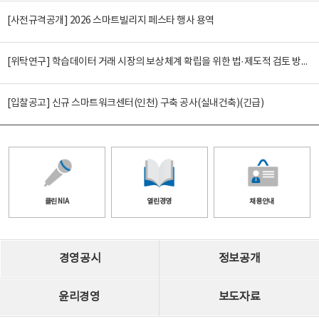
[사전규격공개] 2026 스마트빌리지 페스타 행사 용역
[위탁연구] 학습데이터 거래 시장의 보상체계 확립을 위한 법·제도적 검토 방안 연구
[입찰공고] 신규 스마트워크센터(인천) 구축 공사(실내건축)(긴급)
클린 NIA
열린경영
채용안내
경영공시
정보공개
윤리경영
보도자료