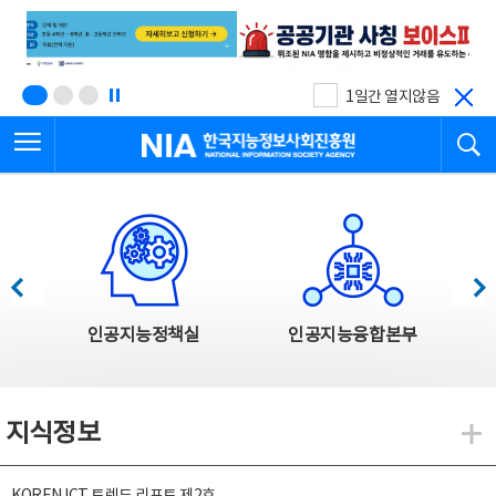
본
전
문
체
바
메
로
뉴
가
바
기
로
1일간 열지않음
가
전체메뉴 열기
검
기
한국지능정보사회진흥원
한국지능정보사회진흥원 주요사업
이전
다음
인공지능정책실
인공지능융합본부
지식정보
지