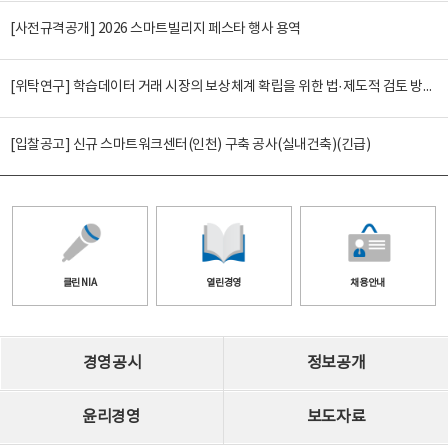
[사전규격공개] 2026 스마트빌리지 페스타 행사 용역
[위탁연구] 학습데이터 거래 시장의 보상체계 확립을 위한 법·제도적 검토 방안 연구
[입찰공고] 신규 스마트워크센터(인천) 구축 공사(실내건축)(긴급)
클린 NIA
열린경영
채용안내
경영공시
정보공개
윤리경영
보도자료