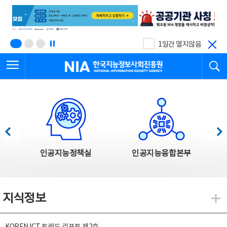
본
전
문
체
바
메
로
뉴
가
바
기
로
1일간 열지않음
가
전체메뉴 열기
검
기
한국지능정보사회진흥원
한국지능정보사회진흥원 주요사업
이전
다음
인공지능정책실
인공지능융합본부
지식정보
지