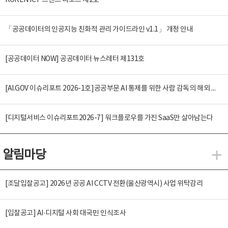
KOREN ICT 트렌드 리포트 제2호
「공공데이터의 인공지능 친화적 관리 가이드라인 v1.1」 개정 안내
[공공데이터 NOW] 공공데이터 뉴스레터 제131호
[AI.GOV 이슈리포트 2026-1호]공공부문 AI 통제를 위한 사람 감독의 해외 사례 분석 및 시사점
[디지털서비스 이슈리포트2026-7] 워크플로우를 가진 SaaS만 살아남는다
알림마당
알
[조달입찰공고] 2026년 공공 AI CCTV 전환(울산광역시) 사업 위탁감리
[입찰공고] AI·디지털 사회 대국민 인식조사