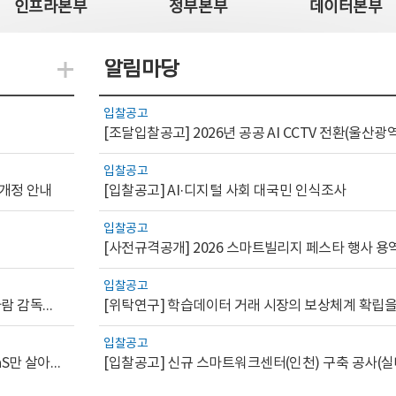
인프라본부
정부본부
데이터본부
알림마당
지식관련 더보기
입찰공고
입찰공고
 개정 안내
[입찰공고] AI·디지털 사회 대국민 인식조사
입찰공고
[사전규격공개] 2026 스마트빌리지 페스타 행사 용
입찰공고
[AI.GOV 이슈리포트 2026-1호]공공부문 AI 통제를 위한 사람 감독의 해외 사례 분석 및 시사점
입찰공고
[디지털서비스 이슈리포트2026-7] 워크플로우를 가진 SaaS만 살아남는다
[입찰공고] 신규 스마트워크센터(인천) 구축 공사(실