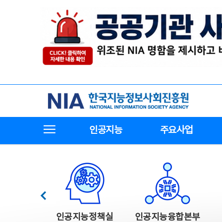
본
전
문
체
바
메
로
뉴
가
바
기
로
가
기
한국지능정보사회진흥원
전체메뉴보기
인공지능
주요사업
한국지능정보사회진흥원 주요사업
이전
인공지능정책실
인공지능융합본부