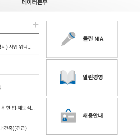
데이터본부
알림관련 더보기
클린 NIA
[조달입찰공고] 2026년 공공 AI CCTV 전환(울산광역시) 사업 위탁감리
열린경영
역
[위탁연구] 학습데이터 거래 시장의 보상체계 확립을 위한 법·제도적 검토 방안 연구
채용안내
내건축)(긴급)