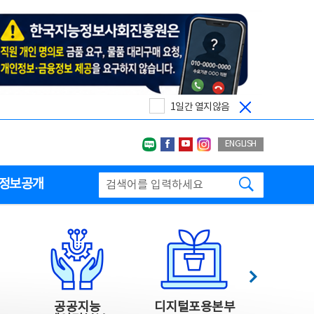
1일간 열지않음
네이버블로그
페이스북
유투브
인스타그랩
ENGLISH
검색하기
정보공개
다음
공공지능
디지털포용본부