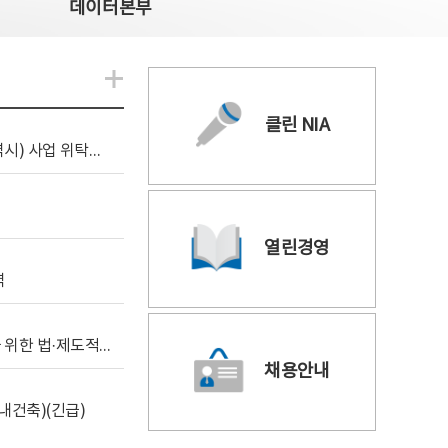
데이터본부
알림관련 더보기
클린 NIA
[조달입찰공고] 2026년 공공 AI CCTV 전환(울산광역시) 사업 위탁감리
열린경영
역
[위탁연구] 학습데이터 거래 시장의 보상체계 확립을 위한 법·제도적 검토 방안 연구
채용안내
내건축)(긴급)