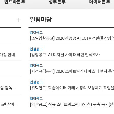
인프라본부
정부본부
데이터본부
알림마당
지식관련 더보기
입찰공고
입찰공고
 개정 안내
[입찰공고] AI·디지털 사회 대국민 인식조사
입찰공고
[사전규격공개] 2026 스마트빌리지 페스타 행사 용
입찰공고
[AI.GOV 이슈리포트 2026-1호]공공부문 AI 통제를 위한 사람 감독의 해외 사례 분석 및 시사점
입찰공고
[디지털서비스 이슈리포트2026-7] 워크플로우를 가진 SaaS만 살아남는다
[입찰공고] 신규 스마트워크센터(인천) 구축 공사(실