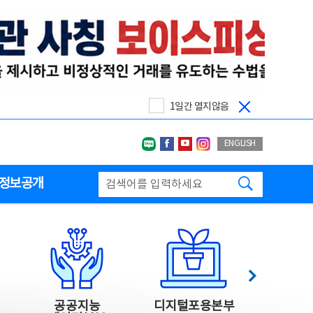
1일간 열지않음
네이버블로그
페이스북
유투브
인스타그랩
ENGLISH
검색하기
정보공개
다음
공공지능
디지털포용본부