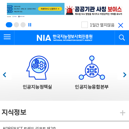
본
전
문
체
바
메
로
뉴
가
바
기
로
1일간 열지않음
가
전체메뉴 열기
검
기
한국지능정보사회진흥원
한국지능정보사회진흥원 주요사업
이전
다음
인공지능정책실
인공지능융합본부
지식정보
지