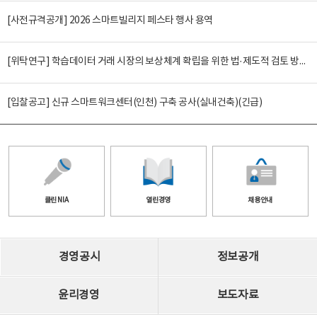
[사전규격공개] 2026 스마트빌리지 페스타 행사 용역
[위탁연구] 학습데이터 거래 시장의 보상체계 확립을 위한 법·제도적 검토 방안 연구
[입찰공고] 신규 스마트워크센터(인천) 구축 공사(실내건축)(긴급)
클린 NIA
열린경영
채용안내
경영공시
정보공개
윤리경영
보도자료