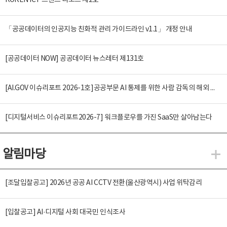
KOREN ICT 트렌드 리포트 제2호
「공공데이터의 인공지능 친화적 관리 가이드라인 v1.1」 개정 안내
[공공데이터 NOW] 공공데이터 뉴스레터 제131호
[AI.GOV 이슈리포트 2026-1호]공공부문 AI 통제를 위한 사람 감독의 해외 사례 분석 및 시사점
[디지털서비스 이슈리포트2026-7] 워크플로우를 가진 SaaS만 살아남는다
알림마당
알
[조달입찰공고] 2026년 공공 AI CCTV 전환(울산광역시) 사업 위탁감리
[입찰공고] AI·디지털 사회 대국민 인식조사