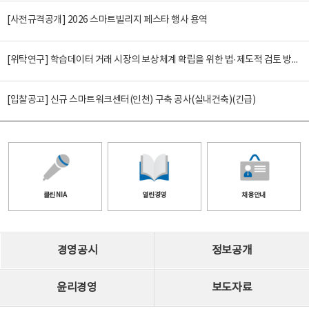
[사전규격공개] 2026 스마트빌리지 페스타 행사 용역
[위탁연구] 학습데이터 거래 시장의 보상체계 확립을 위한 법·제도적 검토 방안 연구
[입찰공고] 신규 스마트워크센터(인천) 구축 공사(실내건축)(긴급)
클린 NIA
열린경영
채용안내
경영공시
정보공개
윤리경영
보도자료