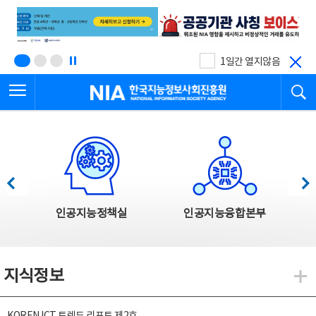
본
전
문
체
바
메
로
뉴
가
바
기
로
1일간 열지않음
가
전체메뉴 열기
검
기
한국지능정보사회진흥원
한국지능정보사회진흥원 주요사업
이전
다음
인공지능정책실
인공지능융합본부
지식정보
지