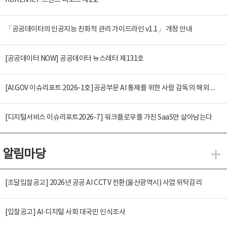
KOREN ICT 트렌드 리포트 제2호
「공공데이터의 인공지능 친화적 관리 가이드라인 v1.1」 개정 안내
[공공데이터 NOW] 공공데이터 뉴스레터 제131호
[AI.GOV 이슈리포트 2026-1호]공공부문 AI 통제를 위한 사람 감독의 해외 사례 분석 및 시사점
[디지털서비스 이슈리포트2026-7] 워크플로우를 가진 SaaS만 살아남는다
알림마당
알
[조달입찰공고] 2026년 공공 AI CCTV 전환(울산광역시) 사업 위탁감리
[입찰공고] AI·디지털 사회 대국민 인식조사