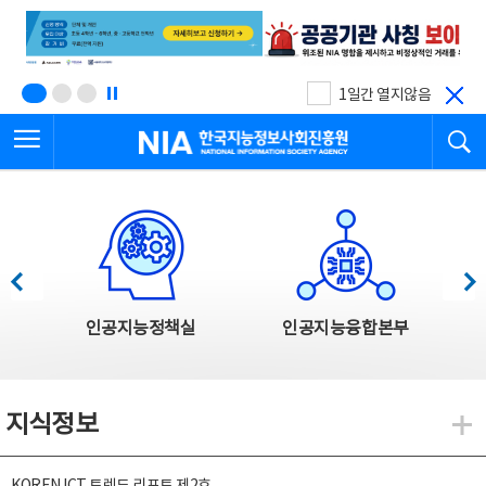
본
전
문
체
바
메
로
뉴
가
바
기
로
1일간 열지않음
가
전체메뉴 열기
검
기
한국지능정보사회진흥원
한국지능정보사회진흥원 주요사업
이전
다음
인공지능정책실
인공지능융합본부
지식정보
지