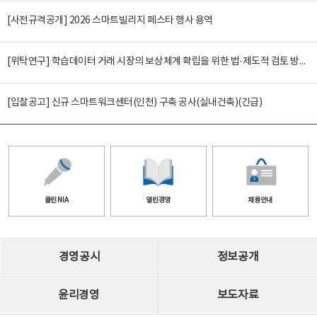
[사전규격공개] 2026 스마트빌리지 페스타 행사 용역
[위탁연구] 학습데이터 거래 시장의 보상체계 확립을 위한 법·제도적 검토 방안 연구
[입찰공고] 신규 스마트워크센터(인천) 구축 공사(실내건축)(긴급)
클린 NIA
열린경영
채용안내
경영공시
정보공개
윤리경영
보도자료