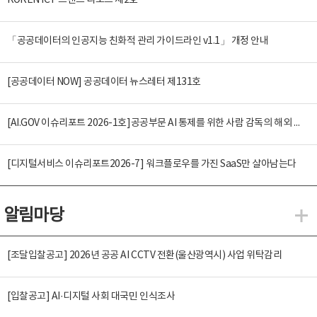
KOREN ICT 트렌드 리포트 제2호
「공공데이터의 인공지능 친화적 관리 가이드라인 v1.1」 개정 안내
[공공데이터 NOW] 공공데이터 뉴스레터 제131호
[AI.GOV 이슈리포트 2026-1호]공공부문 AI 통제를 위한 사람 감독의 해외 사례 분석 및 시사점
[디지털서비스 이슈리포트2026-7] 워크플로우를 가진 SaaS만 살아남는다
알림마당
알
[조달입찰공고] 2026년 공공 AI CCTV 전환(울산광역시) 사업 위탁감리
[입찰공고] AI·디지털 사회 대국민 인식조사