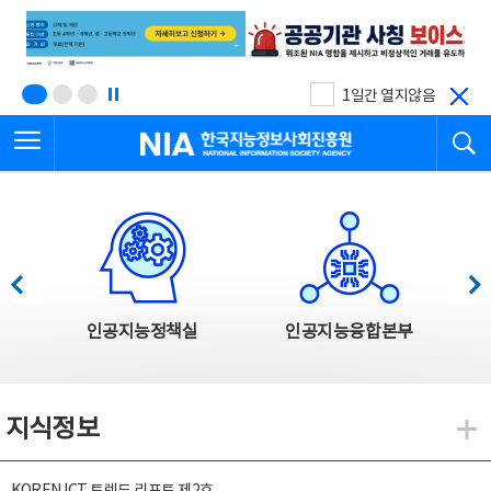
본
전
문
체
바
메
로
뉴
가
바
기
로
1일간 열지않음
가
전체메뉴 열기
검
기
한국지능정보사회진흥원
한국지능정보사회진흥원 주요사업
이전
다음
인공지능정책실
인공지능융합본부
지식정보
지