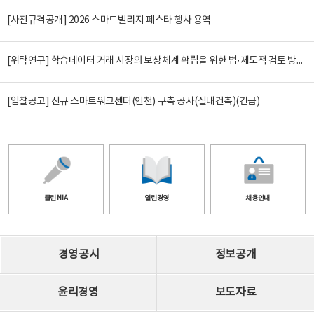
[사전규격공개] 2026 스마트빌리지 페스타 행사 용역
[위탁연구] 학습데이터 거래 시장의 보상체계 확립을 위한 법·제도적 검토 방안 연구
[입찰공고] 신규 스마트워크센터(인천) 구축 공사(실내건축)(긴급)
클린 NIA
열린경영
채용안내
경영공시
정보공개
윤리경영
보도자료