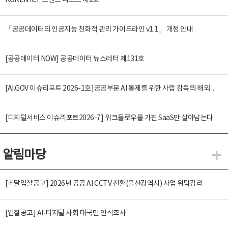
KOREN ICT 트렌드 리포트 제2호
「공공데이터의 인공지능 친화적 관리 가이드라인 v1.1」 개정 안내
[공공데이터 NOW] 공공데이터 뉴스레터 제131호
[AI.GOV 이슈리포트 2026-1호]공공부문 AI 통제를 위한 사람 감독의 해외 사례 분석 및 시사점
[디지털서비스 이슈리포트2026-7] 워크플로우를 가진 SaaS만 살아남는다
알림마당
알
[조달입찰공고] 2026년 공공 AI CCTV 전환(울산광역시) 사업 위탁감리
[입찰공고] AI·디지털 사회 대국민 인식조사