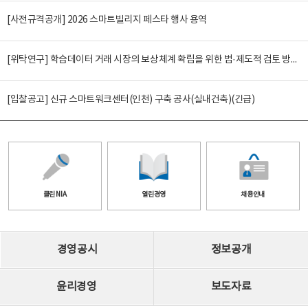
[사전규격공개] 2026 스마트빌리지 페스타 행사 용역
[위탁연구] 학습데이터 거래 시장의 보상체계 확립을 위한 법·제도적 검토 방안 연구
[입찰공고] 신규 스마트워크센터(인천) 구축 공사(실내건축)(긴급)
클린 NIA
열린경영
채용안내
경영공시
정보공개
윤리경영
보도자료