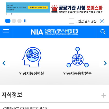
본
전
문
체
바
메
로
뉴
가
바
기
로
1일간 열지않음
가
전체메뉴 열기
검
기
한국지능정보사회진흥원
한국지능정보사회진흥원 주요사업
이전
다음
인공지능정책실
인공지능융합본부
지식정보
지