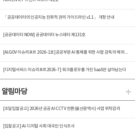
KOREN ICT 트렌드 리포트 제2호
「공공데이터의 인공지능 친화적 관리 가이드라인 v1.1」 개정 안내
[공공데이터 NOW] 공공데이터 뉴스레터 제131호
[AI.GOV 이슈리포트 2026-1호]공공부문 AI 통제를 위한 사람 감독의 해외 사례 분석 및 시사점
[디지털서비스 이슈리포트2026-7] 워크플로우를 가진 SaaS만 살아남는다
알림마당
알
[조달입찰공고] 2026년 공공 AI CCTV 전환(울산광역시) 사업 위탁감리
[입찰공고] AI·디지털 사회 대국민 인식조사