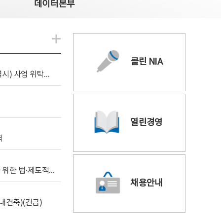
데이터본부
알림관련 더보기
클린 NIA
[조달입찰공고] 2026년 공공 AI CCTV 전환(울산광역시) 사업 위탁감리
열린경영
역
[위탁연구] 학습데이터 거래 시장의 보상체계 확립을 위한 법·제도적 검토 방안 연구
채용안내
내건축)(긴급)