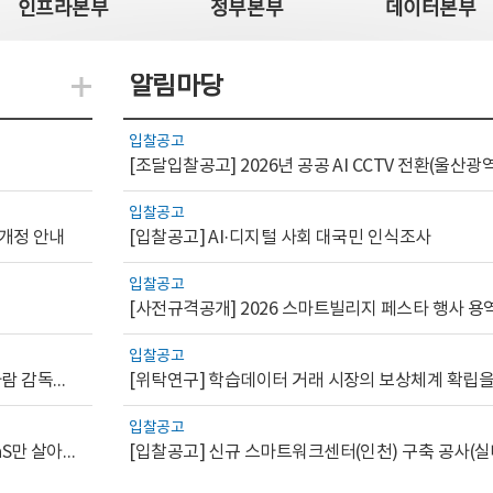
인프라본부
정부본부
데이터본부
알림마당
지식관련 더보기
입찰공고
입찰공고
 개정 안내
[입찰공고] AI·디지털 사회 대국민 인식조사
입찰공고
[사전규격공개] 2026 스마트빌리지 페스타 행사 용
입찰공고
[AI.GOV 이슈리포트 2026-1호]공공부문 AI 통제를 위한 사람 감독의 해외 사례 분석 및 시사점
입찰공고
[디지털서비스 이슈리포트2026-7] 워크플로우를 가진 SaaS만 살아남는다
[입찰공고] 신규 스마트워크센터(인천) 구축 공사(실