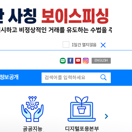
1일간 열지않음
네이버블로그
페이스북
유투브
인스타그랩
ENGLISH
검색하기
정보공개
다음
공공지능
디지털포용본부