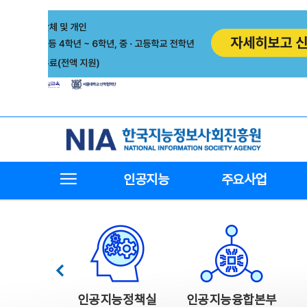
본
전
문
체
바
메
로
뉴
가
바
기
로
가
기
한국지능정보사회진흥원
전체메뉴보기
인공지능
주요사업
한국지능정보사회진흥원 주요사업
이전
인공지능정책실
인공지능융합본부