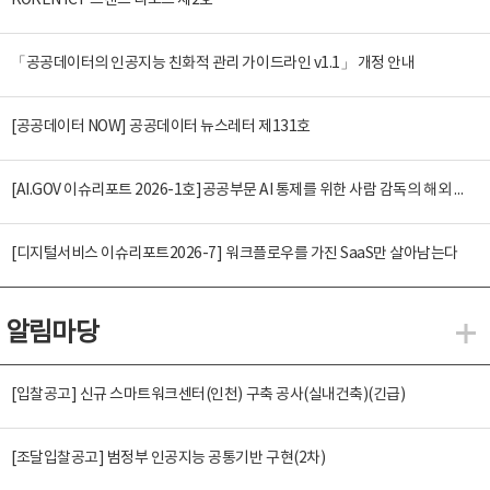
KOREN ICT 트렌드 리포트 제2호
「공공데이터의 인공지능 친화적 관리 가이드라인 v1.1」 개정 안내
[공공데이터 NOW] 공공데이터 뉴스레터 제131호
[AI.GOV 이슈리포트 2026-1호]공공부문 AI 통제를 위한 사람 감독의 해외 사례 분석 및 시사점
[디지털서비스 이슈리포트2026-7] 워크플로우를 가진 SaaS만 살아남는다
알림마당
알
[입찰공고] 신규 스마트워크센터(인천) 구축 공사(실내건축)(긴급)
[조달입찰공고] 범정부 인공지능 공통기반 구현(2차)