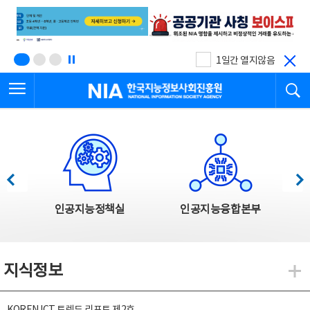
본
전
문
체
바
메
로
뉴
가
바
기
로
1일간 열지않음
가
전체메뉴 열기
검
기
한국지능정보사회진흥원
한국지능정보사회진흥원 주요사업
이전
다음
인공지능정책실
인공지능융합본부
지식정보
지