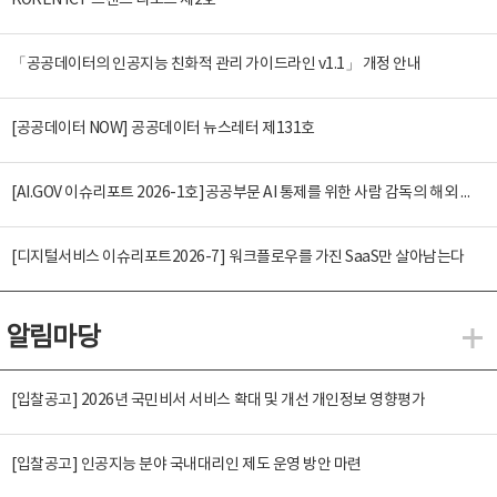
KOREN ICT 트렌드 리포트 제2호
「공공데이터의 인공지능 친화적 관리 가이드라인 v1.1」 개정 안내
[공공데이터 NOW] 공공데이터 뉴스레터 제131호
[AI.GOV 이슈리포트 2026-1호]공공부문 AI 통제를 위한 사람 감독의 해외 사례 분석 및 시사점
[디지털서비스 이슈리포트2026-7] 워크플로우를 가진 SaaS만 살아남는다
알림마당
알
[입찰공고] 2026년 국민비서 서비스 확대 및 개선 개인정보 영향평가
[입찰공고] 인공지능 분야 국내대리인 제도 운영 방안 마련