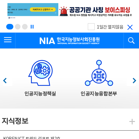
본
전
문
체
바
메
로
뉴
가
바
기
로
1일간 열지않음
가
전체메뉴 열기
검
기
한국지능정보사회진흥원
한국지능정보사회진흥원 주요사업
이전
다음
인공지능정책실
인공지능융합본부
지식정보
지