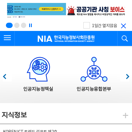
본
전
문
체
바
메
로
뉴
가
바
기
로
1일간 열지않음
가
전체메뉴 열기
검
기
한국지능정보사회진흥원
한국지능정보사회진흥원 주요사업
이전
다음
인공지능정책실
인공지능융합본부
지식정보
지