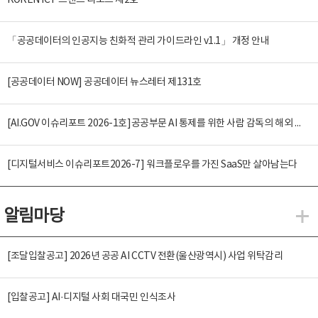
KOREN ICT 트렌드 리포트 제2호
「공공데이터의 인공지능 친화적 관리 가이드라인 v1.1」 개정 안내
[공공데이터 NOW] 공공데이터 뉴스레터 제131호
[AI.GOV 이슈리포트 2026-1호]공공부문 AI 통제를 위한 사람 감독의 해외 사례 분석 및 시사점
[디지털서비스 이슈리포트2026-7] 워크플로우를 가진 SaaS만 살아남는다
알림마당
알
[조달입찰공고] 2026년 공공 AI CCTV 전환(울산광역시) 사업 위탁감리
[입찰공고] AI·디지털 사회 대국민 인식조사