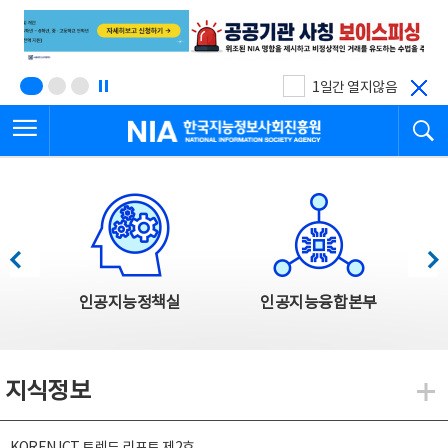
본
전
문
체
바
메
로
뉴
가
바
기
로
1일간 열지않음
가
전체메뉴 열기
검
기
한국지능정보사회진흥원
한국지능정보사회진흥원 주요사업
이전
다음
인공지능정책실
인공지능융합본부
지식정보
지