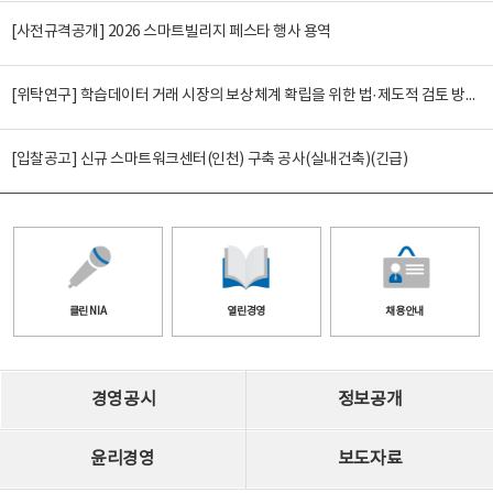
[사전규격공개] 2026 스마트빌리지 페스타 행사 용역
[위탁연구] 학습데이터 거래 시장의 보상체계 확립을 위한 법·제도적 검토 방안 연구
[입찰공고] 신규 스마트워크센터(인천) 구축 공사(실내건축)(긴급)
클린 NIA
열린경영
채용안내
경영공시
정보공개
윤리경영
보도자료