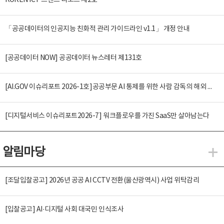
KOREN ICT 트렌드 리포트 제2호
「공공데이터의 인공지능 친화적 관리 가이드라인 v1.1」 개정 안내
[공공데이터 NOW] 공공데이터 뉴스레터 제131호
[AI.GOV 이슈리포트 2026-1호]공공부문 AI 통제를 위한 사람 감독의 해외 사례 분석 및 시사점
[디지털서비스 이슈리포트2026-7] 워크플로우를 가진 SaaS만 살아남는다
알림마당
알
[조달입찰공고] 2026년 공공 AI CCTV 전환(울산광역시) 사업 위탁감리
[입찰공고] AI·디지털 사회 대국민 인식조사