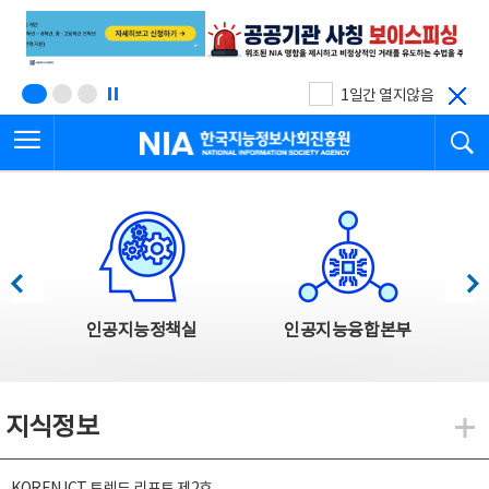
본
전
문
체
바
메
로
뉴
가
바
기
로
1일간 열지않음
가
전체메뉴 열기
검
기
한국지능정보사회진흥원
한국지능정보사회진흥원 주요사업
이전
다음
인공지능정책실
인공지능융합본부
지식정보
지