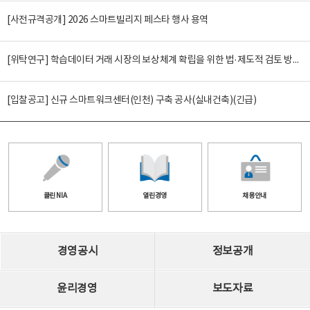
[사전규격공개] 2026 스마트빌리지 페스타 행사 용역
[위탁연구] 학습데이터 거래 시장의 보상체계 확립을 위한 법·제도적 검토 방안 연구
[입찰공고] 신규 스마트워크센터(인천) 구축 공사(실내건축)(긴급)
클린 NIA
열린경영
채용안내
경영공시
정보공개
윤리경영
보도자료