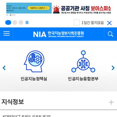
본
전
문
체
바
메
로
뉴
가
바
기
로
1일간 열지않음
가
전체메뉴 열기
검
기
한국지능정보사회진흥원
한국지능정보사회진흥원 주요사업
이전
다음
인공지능정책실
인공지능융합본부
지식정보
지