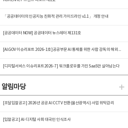
KOREN ICT 트렌드 리포트 제2호
「공공데이터의 인공지능 친화적 관리 가이드라인 v1.1」 개정 안내
[공공데이터 NOW] 공공데이터 뉴스레터 제131호
[AI.GOV 이슈리포트 2026-1호]공공부문 AI 통제를 위한 사람 감독의 해외 사례 분석 및 시사점
[디지털서비스 이슈리포트2026-7] 워크플로우를 가진 SaaS만 살아남는다
알림마당
알
[조달입찰공고] 2026년 공공 AI CCTV 전환(울산광역시) 사업 위탁감리
[입찰공고] AI·디지털 사회 대국민 인식조사