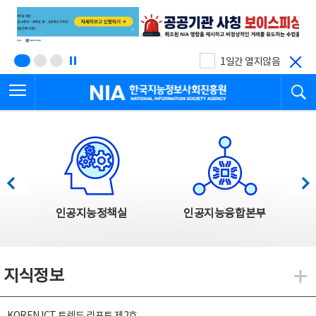
본
전
문
체
바
메
로
뉴
가
바
기
로
1일간 열지않음
가
전체메뉴 열기
검
기
한국지능정보사회진흥원
한국지능정보사회진흥원 주요사업
이전
다음
인공지능정책실
인공지능융합본부
지식정보
지