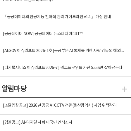
KOREN ICT 트렌드 리포트 제2호
「공공데이터의 인공지능 친화적 관리 가이드라인 v1.1」 개정 안내
[공공데이터 NOW] 공공데이터 뉴스레터 제131호
[AI.GOV 이슈리포트 2026-1호]공공부문 AI 통제를 위한 사람 감독의 해외 사례 분석 및 시사점
[디지털서비스 이슈리포트2026-7] 워크플로우를 가진 SaaS만 살아남는다
알림마당
알
[조달입찰공고] 2026년 공공 AI CCTV 전환(울산광역시) 사업 위탁감리
[입찰공고] AI·디지털 사회 대국민 인식조사