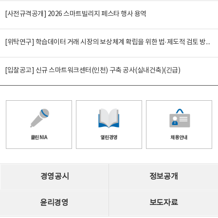
[사전규격공개] 2026 스마트빌리지 페스타 행사 용역
[위탁연구] 학습데이터 거래 시장의 보상체계 확립을 위한 법·제도적 검토 방안 연구
[입찰공고] 신규 스마트워크센터(인천) 구축 공사(실내건축)(긴급)
클린 NIA
열린경영
채용안내
경영공시
정보공개
윤리경영
보도자료