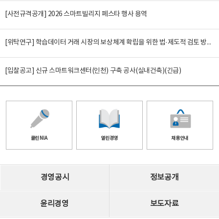
[사전규격공개] 2026 스마트빌리지 페스타 행사 용역
[위탁연구] 학습데이터 거래 시장의 보상체계 확립을 위한 법·제도적 검토 방안 연구
[입찰공고] 신규 스마트워크센터(인천) 구축 공사(실내건축)(긴급)
클린 NIA
열린경영
채용안내
경영공시
정보공개
윤리경영
보도자료