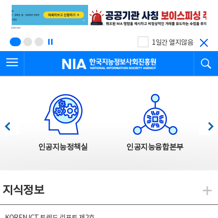
본
전
문
체
바
메
로
뉴
가
바
기
로
1일간 열지않음
가
전체메뉴 열기
검
기
한국지능정보사회진흥원
한국지능정보사회진흥원 주요사업
이전
다음
인공지능정책실
인공지능융합본부
지식정보
지