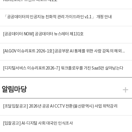
KOREN ICT 트렌드 리포트 제2호
「공공데이터의 인공지능 친화적 관리 가이드라인 v1.1」 개정 안내
[공공데이터 NOW] 공공데이터 뉴스레터 제131호
[AI.GOV 이슈리포트 2026-1호]공공부문 AI 통제를 위한 사람 감독의 해외 사례 분석 및 시사점
[디지털서비스 이슈리포트2026-7] 워크플로우를 가진 SaaS만 살아남는다
알림마당
알
[조달입찰공고] 2026년 공공 AI CCTV 전환(울산광역시) 사업 위탁감리
[입찰공고] AI·디지털 사회 대국민 인식조사