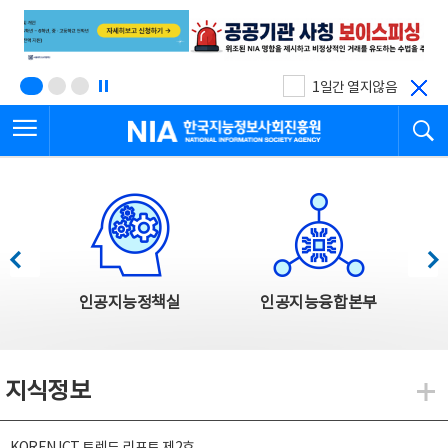
본
전
문
체
바
메
로
뉴
가
바
기
로
1일간 열지않음
가
전체메뉴 열기
검
기
한국지능정보사회진흥원
한국지능정보사회진흥원 주요사업
이전
다음
인공지능정책실
인공지능융합본부
지식정보
지