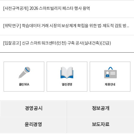
[사전규격공개] 2026 스마트빌리지 페스타 행사 용역
[위탁연구] 학습데이터 거래 시장의 보상체계 확립을 위한 법·제도적 검토 방안 연구
[입찰공고] 신규 스마트워크센터(인천) 구축 공사(실내건축)(긴급)
클린 NIA
열린경영
채용안내
경영공시
정보공개
윤리경영
보도자료