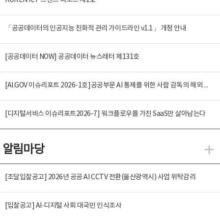
KOREN ICT 트렌드 리포트 제2호
「공공데이터의 인공지능 친화적 관리 가이드라인 v1.1」 개정 안내
[공공데이터 NOW] 공공데이터 뉴스레터 제131호
[AI.GOV 이슈리포트 2026-1호]공공부문 AI 통제를 위한 사람 감독의 해외 사례 분석 및 시사점
[디지털서비스 이슈리포트2026-7] 워크플로우를 가진 SaaS만 살아남는다
알림마당
알
[조달입찰공고] 2026년 공공 AI CCTV 전환(울산광역시) 사업 위탁감리
[입찰공고] AI·디지털 사회 대국민 인식조사