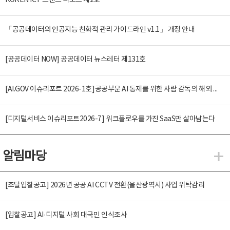
KOREN ICT 트렌드 리포트 제2호
「공공데이터의 인공지능 친화적 관리 가이드라인 v1.1」 개정 안내
[공공데이터 NOW] 공공데이터 뉴스레터 제131호
[AI.GOV 이슈리포트 2026-1호]공공부문 AI 통제를 위한 사람 감독의 해외 사례 분석 및 시사점
[디지털서비스 이슈리포트2026-7] 워크플로우를 가진 SaaS만 살아남는다
알림마당
알
[조달입찰공고] 2026년 공공 AI CCTV 전환(울산광역시) 사업 위탁감리
[입찰공고] AI·디지털 사회 대국민 인식조사