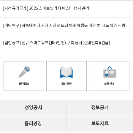
[사전규격공개] 2026 스마트빌리지 페스타 행사 용역
[위탁연구] 학습데이터 거래 시장의 보상체계 확립을 위한 법·제도적 검토 방안 연구
[입찰공고] 신규 스마트워크센터(인천) 구축 공사(실내건축)(긴급)
클린 NIA
열린경영
채용안내
경영공시
정보공개
윤리경영
보도자료