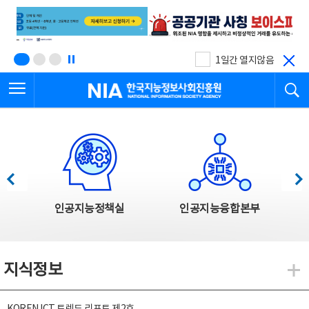
본
전
문
체
바
메
로
뉴
가
바
기
로
1일간 열지않음
가
전체메뉴 열기
검
기
한국지능정보사회진흥원
한국지능정보사회진흥원 주요사업
이전
다음
인공지능정책실
인공지능융합본부
지식정보
지