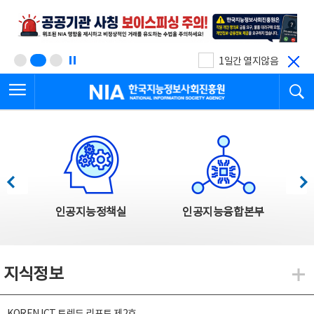
본
전
문
체
바
메
로
뉴
가
바
기
로
1일간 열지않음
가
전체메뉴 열기
검
기
한국지능정보사회진흥원
한국지능정보사회진흥원 주요사업
이전
다음
인공지능정책실
인공지능융합본부
지식정보
지