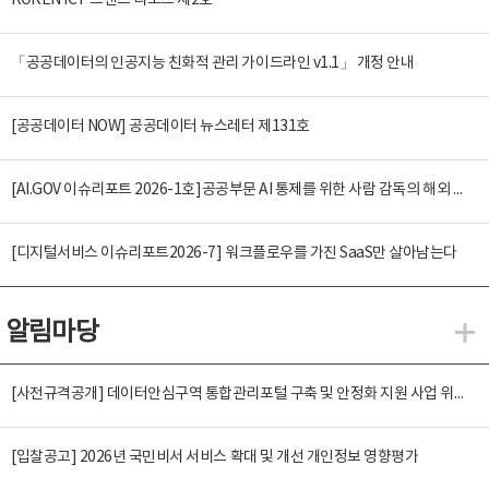
KOREN ICT 트렌드 리포트 제2호
「공공데이터의 인공지능 친화적 관리 가이드라인 v1.1」 개정 안내
[공공데이터 NOW] 공공데이터 뉴스레터 제131호
[AI.GOV 이슈리포트 2026-1호]공공부문 AI 통제를 위한 사람 감독의 해외 사례 분석 및 시사점
[디지털서비스 이슈리포트2026-7] 워크플로우를 가진 SaaS만 살아남는다
알림마당
알
[사전규격공개] 데이터안심구역 통합관리포털 구축 및 안정화 지원 사업 위탁감리
[입찰공고] 2026년 국민비서 서비스 확대 및 개선 개인정보 영향평가