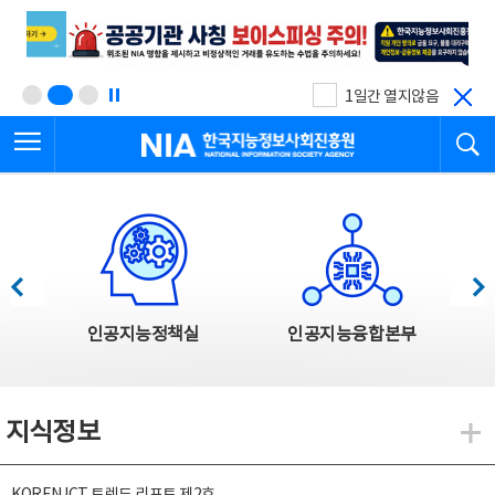
본
전
문
체
바
메
로
뉴
가
바
기
로
1일간 열지않음
가
전체메뉴 열기
검
기
한국지능정보사회진흥원
한국지능정보사회진흥원 주요사업
이전
다음
인공지능정책실
인공지능융합본부
지식정보
지