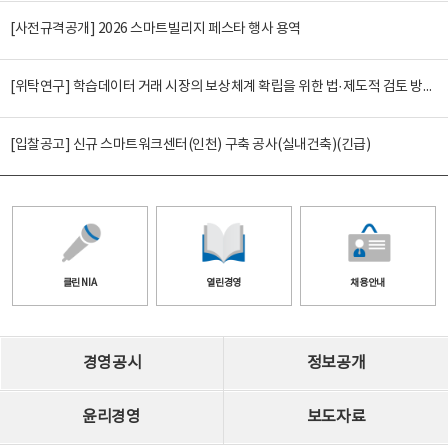
[사전규격공개] 2026 스마트빌리지 페스타 행사 용역
[위탁연구] 학습데이터 거래 시장의 보상체계 확립을 위한 법·제도적 검토 방안 연구
[입찰공고] 신규 스마트워크센터(인천) 구축 공사(실내건축)(긴급)
클린 NIA
열린경영
채용안내
경영공시
정보공개
윤리경영
보도자료