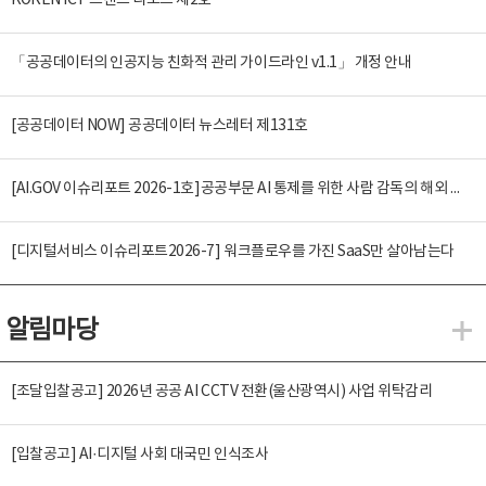
KOREN ICT 트렌드 리포트 제2호
「공공데이터의 인공지능 친화적 관리 가이드라인 v1.1」 개정 안내
[공공데이터 NOW] 공공데이터 뉴스레터 제131호
[AI.GOV 이슈리포트 2026-1호]공공부문 AI 통제를 위한 사람 감독의 해외 사례 분석 및 시사점
[디지털서비스 이슈리포트2026-7] 워크플로우를 가진 SaaS만 살아남는다
알림마당
알
[조달입찰공고] 2026년 공공 AI CCTV 전환(울산광역시) 사업 위탁감리
[입찰공고] AI·디지털 사회 대국민 인식조사