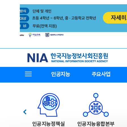
본
전
문
체
바
메
로
뉴
가
바
기
로
가
기
한국지능정보사회진흥원
전체메뉴보기
인공지능
주요사업
한국지능정보사회진흥원 주요사업
이전
인공지능정책실
인공지능융합본부