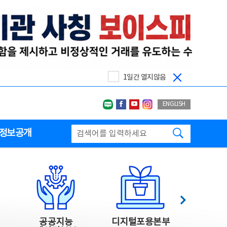
1일간 열지않음
네이버블로그
페이스북
유투브
인스타그랩
ENGLISH
검색하기
정보공개
다음
공공지능
디지털포용본부