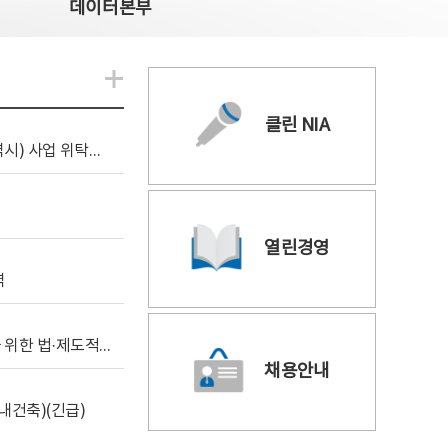
데이터본부
알림관련 더보기
클린 NIA
[조달입찰공고] 2026년 공공 AI CCTV 전환(울산광역시) 사업 위탁감리
열린경영
역
[위탁연구] 학습데이터 거래 시장의 보상체계 확립을 위한 법·제도적 검토 방안 연구
채용안내
내건축)(긴급)