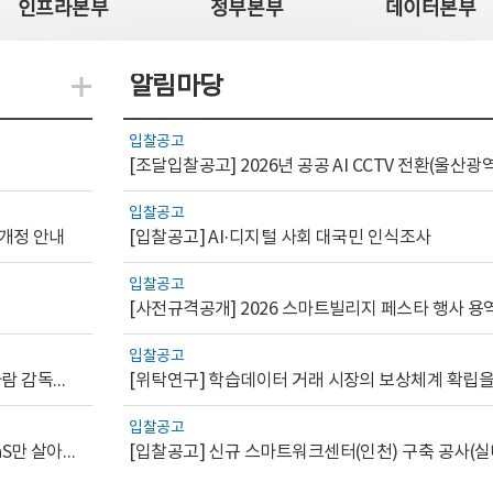
인프라본부
정부본부
데이터본부
알림마당
지식관련 더보기
입찰공고
입찰공고
 개정 안내
[입찰공고] AI·디지털 사회 대국민 인식조사
입찰공고
[사전규격공개] 2026 스마트빌리지 페스타 행사 용
입찰공고
[AI.GOV 이슈리포트 2026-1호]공공부문 AI 통제를 위한 사람 감독의 해외 사례 분석 및 시사점
입찰공고
[디지털서비스 이슈리포트2026-7] 워크플로우를 가진 SaaS만 살아남는다
[입찰공고] 신규 스마트워크센터(인천) 구축 공사(실