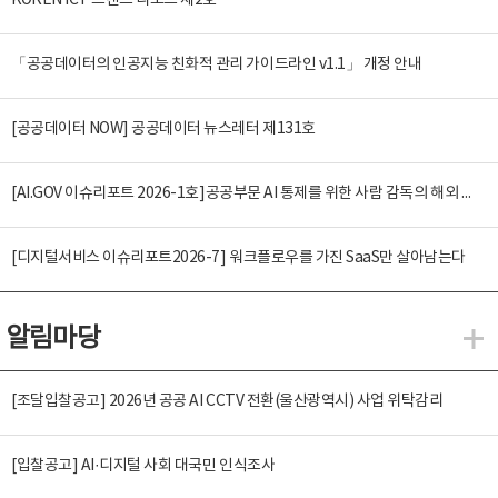
KOREN ICT 트렌드 리포트 제2호
「공공데이터의 인공지능 친화적 관리 가이드라인 v1.1」 개정 안내
[공공데이터 NOW] 공공데이터 뉴스레터 제131호
[AI.GOV 이슈리포트 2026-1호]공공부문 AI 통제를 위한 사람 감독의 해외 사례 분석 및 시사점
[디지털서비스 이슈리포트2026-7] 워크플로우를 가진 SaaS만 살아남는다
알림마당
알
[조달입찰공고] 2026년 공공 AI CCTV 전환(울산광역시) 사업 위탁감리
[입찰공고] AI·디지털 사회 대국민 인식조사