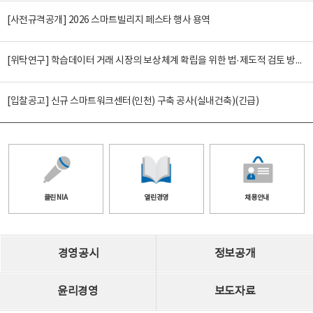
[사전규격공개] 2026 스마트빌리지 페스타 행사 용역
[위탁연구] 학습데이터 거래 시장의 보상체계 확립을 위한 법·제도적 검토 방안 연구
[입찰공고] 신규 스마트워크센터(인천) 구축 공사(실내건축)(긴급)
클린 NIA
열린경영
채용안내
경영공시
정보공개
윤리경영
보도자료