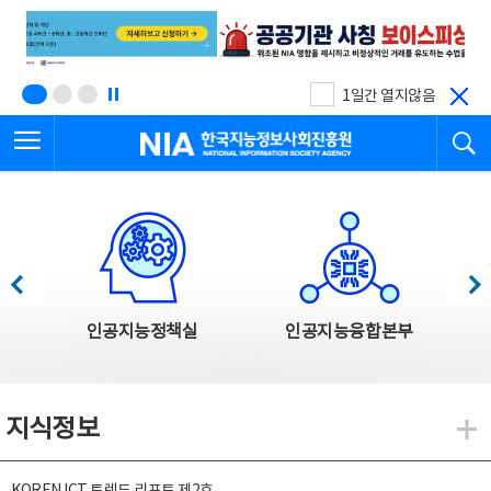
본
전
문
체
바
메
로
뉴
가
바
기
로
1일간 열지않음
가
전체메뉴 열기
검
기
한국지능정보사회진흥원
한국지능정보사회진흥원 주요사업
이전
다음
인공지능정책실
인공지능융합본부
지식정보
지