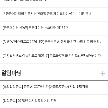
KOREN ICT 트렌드 리포트 제2호
「공공데이터의 인공지능 친화적 관리 가이드라인 v1.1」 개정 안내
[공공데이터 NOW] 공공데이터 뉴스레터 제131호
[AI.GOV 이슈리포트 2026-1호]공공부문 AI 통제를 위한 사람 감독의 해외 사례 분석 및 시사점
[디지털서비스 이슈리포트2026-7] 워크플로우를 가진 SaaS만 살아남는다
알림마당
알
[조달입찰공고] 공공 AI CCTV 전환(한국도로공사) 사업 위탁감리
[입찰공고] 2026년 디지털윤리대전 운영