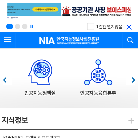
본
전
문
체
바
메
로
뉴
가
바
기
로
1일간 열지않음
가
전체메뉴 열기
검
기
한국지능정보사회진흥원
한국지능정보사회진흥원 주요사업
이전
다음
인공지능정책실
인공지능융합본부
지식정보
지