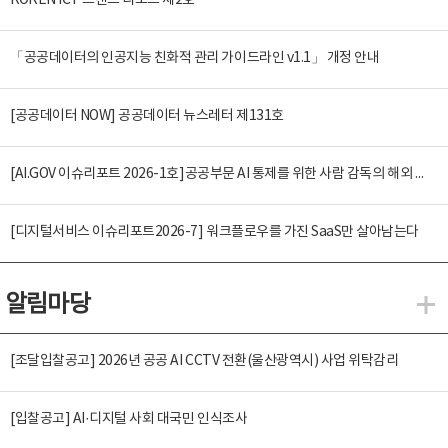
KOREN ICT 트렌드 리포트 제2호
「공공데이터의 인공지능 친화적 관리 가이드라인 v1.1」 개정 안내
[공공데이터 NOW] 공공데이터 뉴스레터 제131호
[AI.GOV 이슈리포트 2026-1호]공공부문 AI 통제를 위한 사람 감독의 해외 사례 분석 및 시사점
[디지털서비스 이슈리포트2026-7] 워크플로우를 가진 SaaS만 살아남는다
알림마당
알
[조달입찰공고] 2026년 공공 AI CCTV 전환(울산광역시) 사업 위탁감리
[입찰공고] AI·디지털 사회 대국민 인식조사