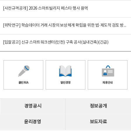
[사전규격공개] 2026 스마트빌리지 페스타 행사 용역
[위탁연구] 학습데이터 거래 시장의 보상체계 확립을 위한 법·제도적 검토 방안 연구
[입찰공고] 신규 스마트워크센터(인천) 구축 공사(실내건축)(긴급)
클린 NIA
열린경영
채용안내
경영공시
정보공개
윤리경영
보도자료