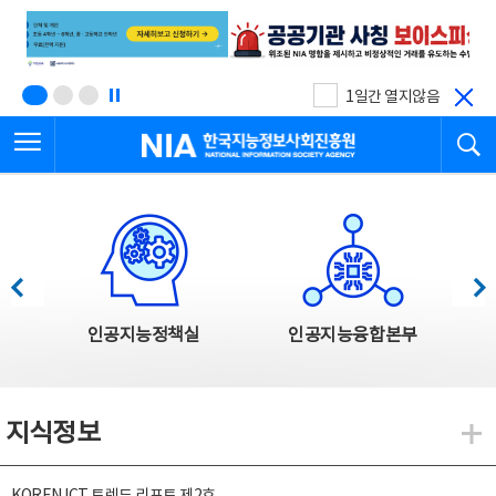
본
전
문
체
바
메
로
뉴
가
바
기
로
1일간 열지않음
가
전체메뉴 열기
검
기
한국지능정보사회진흥원
한국지능정보사회진흥원 주요사업
이전
다음
인공지능정책실
인공지능융합본부
지식정보
지