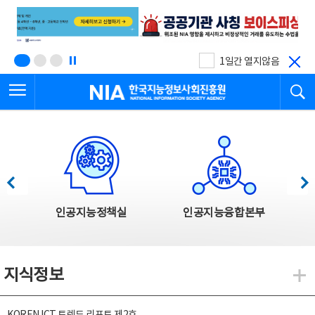
본
전
문
체
바
메
로
뉴
가
바
기
로
1일간 열지않음
가
전체메뉴 열기
검
기
한국지능정보사회진흥원
한국지능정보사회진흥원 주요사업
이전
다음
인공지능정책실
인공지능융합본부
지식정보
지