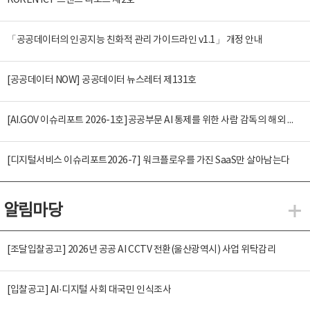
KOREN ICT 트렌드 리포트 제2호
「공공데이터의 인공지능 친화적 관리 가이드라인 v1.1」 개정 안내
[공공데이터 NOW] 공공데이터 뉴스레터 제131호
[AI.GOV 이슈리포트 2026-1호]공공부문 AI 통제를 위한 사람 감독의 해외 사례 분석 및 시사점
[디지털서비스 이슈리포트2026-7] 워크플로우를 가진 SaaS만 살아남는다
알림마당
알
[조달입찰공고] 2026년 공공 AI CCTV 전환(울산광역시) 사업 위탁감리
[입찰공고] AI·디지털 사회 대국민 인식조사