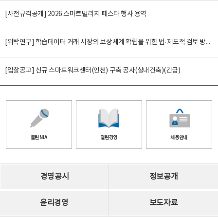
[사전규격공개] 2026 스마트빌리지 페스타 행사 용역
[위탁연구] 학습데이터 거래 시장의 보상체계 확립을 위한 법·제도적 검토 방안 연구
[입찰공고] 신규 스마트워크센터(인천) 구축 공사(실내건축)(긴급)
클린 NIA
열린경영
채용안내
경영공시
정보공개
윤리경영
보도자료