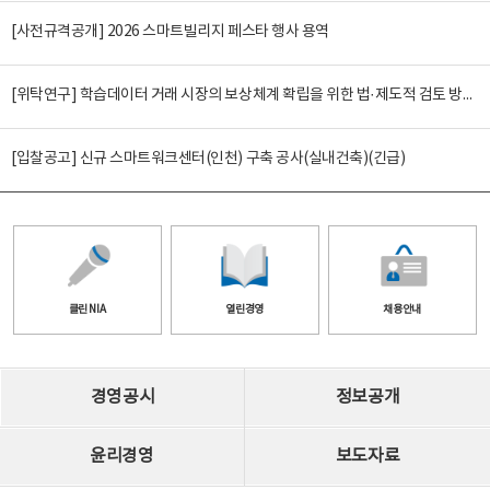
[사전규격공개] 2026 스마트빌리지 페스타 행사 용역
[위탁연구] 학습데이터 거래 시장의 보상체계 확립을 위한 법·제도적 검토 방안 연구
[입찰공고] 신규 스마트워크센터(인천) 구축 공사(실내건축)(긴급)
클린 NIA
열린경영
채용안내
경영공시
정보공개
윤리경영
보도자료