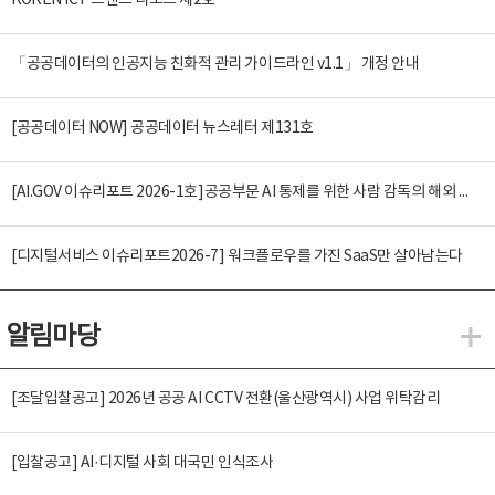
KOREN ICT 트렌드 리포트 제2호
「공공데이터의 인공지능 친화적 관리 가이드라인 v1.1」 개정 안내
[공공데이터 NOW] 공공데이터 뉴스레터 제131호
[AI.GOV 이슈리포트 2026-1호]공공부문 AI 통제를 위한 사람 감독의 해외 사례 분석 및 시사점
[디지털서비스 이슈리포트2026-7] 워크플로우를 가진 SaaS만 살아남는다
알림마당
알
[조달입찰공고] 2026년 공공 AI CCTV 전환(울산광역시) 사업 위탁감리
[입찰공고] AI·디지털 사회 대국민 인식조사