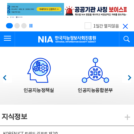
본
전
문
체
바
메
로
뉴
가
바
기
로
1일간 열지않음
가
전체메뉴 열기
검
기
한국지능정보사회진흥원
한국지능정보사회진흥원 주요사업
이전
다음
인공지능정책실
인공지능융합본부
지식정보
지