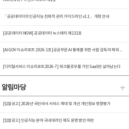
KOREN ICT 트렌드 리포트 제2호
「공공데이터의 인공지능 친화적 관리 가이드라인 v1.1」 개정 안내
[공공데이터 NOW] 공공데이터 뉴스레터 제131호
[AI.GOV 이슈리포트 2026-1호]공공부문 AI 통제를 위한 사람 감독의 해외 사례 분석 및 시사점
[디지털서비스 이슈리포트2026-7] 워크플로우를 가진 SaaS만 살아남는다
알림마당
알
[입찰공고] 2026년 국민비서 서비스 확대 및 개선 개인정보 영향평가
[입찰공고] 인공지능 분야 국내대리인 제도 운영 방안 마련