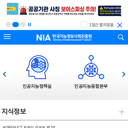
본
전
문
체
바
메
로
뉴
가
바
기
로
1일간 열지않음
가
전체메뉴 열기
검
기
한국지능정보사회진흥원
한국지능정보사회진흥원 주요사업
이전
다음
인공지능정책실
인공지능융합본부
지식정보
지