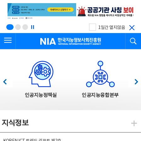
본
전
문
체
바
메
로
뉴
가
바
기
로
1일간 열지않음
가
전체메뉴 열기
검
기
한국지능정보사회진흥원
한국지능정보사회진흥원 주요사업
이전
다음
인공지능정책실
인공지능융합본부
지식정보
지