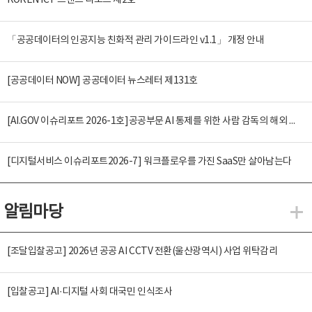
KOREN ICT 트렌드 리포트 제2호
「공공데이터의 인공지능 친화적 관리 가이드라인 v1.1」 개정 안내
[공공데이터 NOW] 공공데이터 뉴스레터 제131호
[AI.GOV 이슈리포트 2026-1호]공공부문 AI 통제를 위한 사람 감독의 해외 사례 분석 및 시사점
[디지털서비스 이슈리포트2026-7] 워크플로우를 가진 SaaS만 살아남는다
알림마당
알
[조달입찰공고] 2026년 공공 AI CCTV 전환(울산광역시) 사업 위탁감리
[입찰공고] AI·디지털 사회 대국민 인식조사