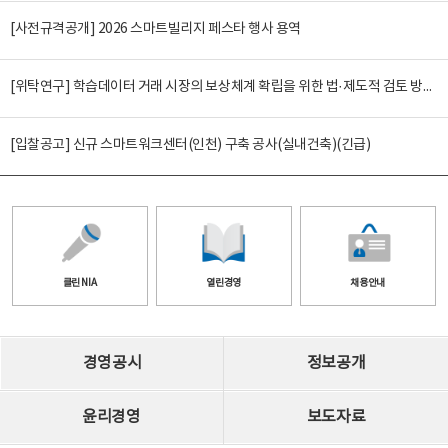
[사전규격공개] 2026 스마트빌리지 페스타 행사 용역
[위탁연구] 학습데이터 거래 시장의 보상체계 확립을 위한 법·제도적 검토 방안 연구
[입찰공고] 신규 스마트워크센터(인천) 구축 공사(실내건축)(긴급)
클린 NIA
열린경영
채용안내
경영공시
정보공개
윤리경영
보도자료