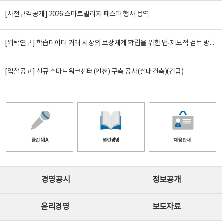
[사전규격공개] 2026 스마트빌리지 페스타 행사 용역
[위탁연구] 학습데이터 거래 시장의 보상체계 확립을 위한 법·제도적 검토 방안 연구
[입찰공고] 신규 스마트워크센터(인천) 구축 공사(실내건축)(긴급)
클린 NIA
열린경영
채용안내
경영공시
정보공개
윤리경영
보도자료