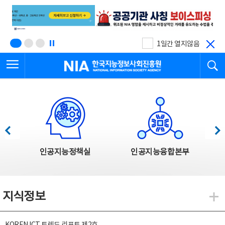
본
전
문
체
바
메
로
뉴
가
바
기
로
1일간 열지않음
가
전체메뉴 열기
검
기
한국지능정보사회진흥원
한국지능정보사회진흥원 주요사업
이전
다음
인공지능정책실
인공지능융합본부
지식정보
지