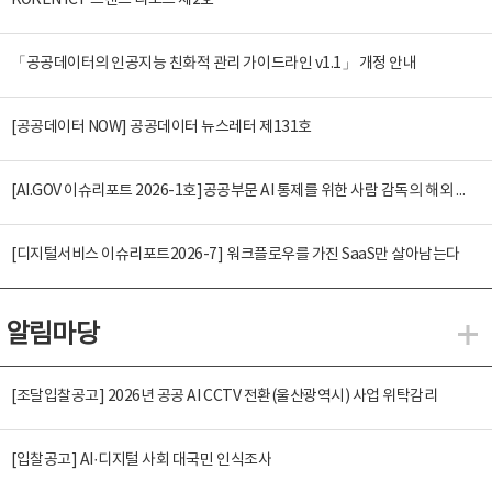
KOREN ICT 트렌드 리포트 제2호
「공공데이터의 인공지능 친화적 관리 가이드라인 v1.1」 개정 안내
[공공데이터 NOW] 공공데이터 뉴스레터 제131호
[AI.GOV 이슈리포트 2026-1호]공공부문 AI 통제를 위한 사람 감독의 해외 사례 분석 및 시사점
[디지털서비스 이슈리포트2026-7] 워크플로우를 가진 SaaS만 살아남는다
알림마당
알
[조달입찰공고] 2026년 공공 AI CCTV 전환(울산광역시) 사업 위탁감리
[입찰공고] AI·디지털 사회 대국민 인식조사