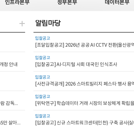
인프라본부
정부본부
데이터본부
알림마당
지식관련 더보기
입찰공고
입찰공고
 개정 안내
[입찰공고] AI·디지털 사회 대국민 인식조사
입찰공고
[사전규격공개] 2026 스마트빌리지 페스타 행사 용
입찰공고
[AI.GOV 이슈리포트 2026-1호]공공부문 AI 통제를 위한 사람 감독의 해외 사례 분석 및 시사점
입찰공고
[디지털서비스 이슈리포트2026-7] 워크플로우를 가진 SaaS만 살아남는다
[입찰공고] 신규 스마트워크센터(인천) 구축 공사(실