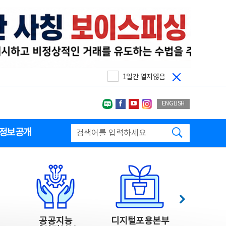
1일간 열지않음
네이버블로그
페이스북
유투브
인스타그랩
ENGLISH
검색하기
정보공개
다음
공공지능
디지털포용본부