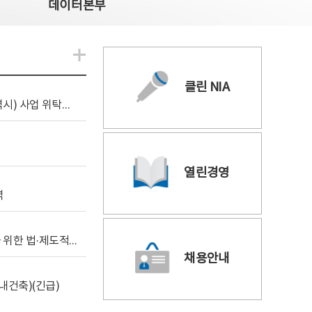
데이터본부
알림관련 더보기
클린 NIA
[조달입찰공고] 2026년 공공 AI CCTV 전환(울산광역시) 사업 위탁감리
열린경영
역
[위탁연구] 학습데이터 거래 시장의 보상체계 확립을 위한 법·제도적 검토 방안 연구
채용안내
내건축)(긴급)