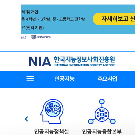
본
전
문
체
바
메
로
뉴
가
바
기
로
가
기
한국지능정보사회진흥원
전체메뉴보기
인공지능
주요사업
한국지능정보사회진흥원 주요사업
이전
인공지능정책실
인공지능융합본부