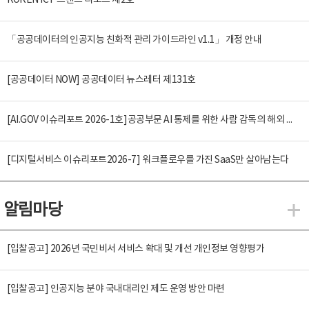
KOREN ICT 트렌드 리포트 제2호
「공공데이터의 인공지능 친화적 관리 가이드라인 v1.1」 개정 안내
[공공데이터 NOW] 공공데이터 뉴스레터 제131호
[AI.GOV 이슈리포트 2026-1호]공공부문 AI 통제를 위한 사람 감독의 해외 사례 분석 및 시사점
[디지털서비스 이슈리포트2026-7] 워크플로우를 가진 SaaS만 살아남는다
알림마당
알
[입찰공고] 2026년 국민비서 서비스 확대 및 개선 개인정보 영향평가
[입찰공고] 인공지능 분야 국내대리인 제도 운영 방안 마련