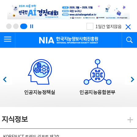
본
전
문
체
바
메
로
뉴
가
바
기
로
1일간 열지않음
가
전체메뉴 열기
검
기
한국지능정보사회진흥원
한국지능정보사회진흥원 주요사업
이전
다음
인공지능정책실
인공지능융합본부
지식정보
지