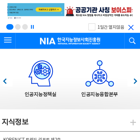
본
전
문
체
바
메
로
뉴
가
바
기
로
1일간 열지않음
가
전체메뉴 열기
검
기
한국지능정보사회진흥원
한국지능정보사회진흥원 주요사업
이전
다음
인공지능정책실
인공지능융합본부
지식정보
지