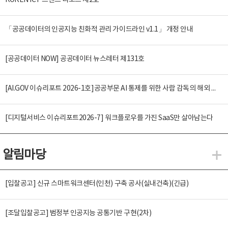
KOREN ICT 트렌드 리포트 제2호
「공공데이터의 인공지능 친화적 관리 가이드라인 v1.1」 개정 안내
[공공데이터 NOW] 공공데이터 뉴스레터 제131호
[AI.GOV 이슈리포트 2026-1호]공공부문 AI 통제를 위한 사람 감독의 해외 사례 분석 및 시사점
[디지털서비스 이슈리포트2026-7] 워크플로우를 가진 SaaS만 살아남는다
알림마당
알
[입찰공고] 신규 스마트워크센터(인천) 구축 공사(실내건축)(긴급)
[조달입찰공고] 범정부 인공지능 공통기반 구현(2차)