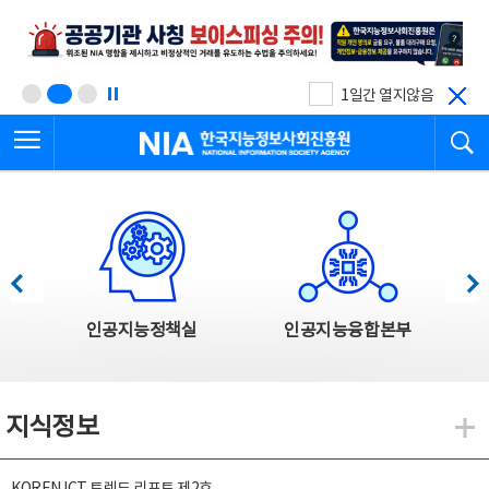
본
전
문
체
바
메
로
뉴
가
바
기
로
1일간 열지않음
가
전체메뉴 열기
검
기
한국지능정보사회진흥원
한국지능정보사회진흥원 주요사업
이전
다음
인공지능정책실
인공지능융합본부
지식정보
지