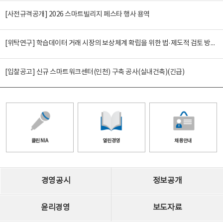
[사전규격공개] 2026 스마트빌리지 페스타 행사 용역
[위탁연구] 학습데이터 거래 시장의 보상체계 확립을 위한 법·제도적 검토 방안 연구
[입찰공고] 신규 스마트워크센터(인천) 구축 공사(실내건축)(긴급)
클린 NIA
열린경영
채용안내
경영공시
정보공개
윤리경영
보도자료