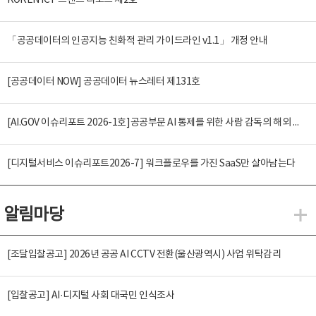
KOREN ICT 트렌드 리포트 제2호
「공공데이터의 인공지능 친화적 관리 가이드라인 v1.1」 개정 안내
[공공데이터 NOW] 공공데이터 뉴스레터 제131호
[AI.GOV 이슈리포트 2026-1호]공공부문 AI 통제를 위한 사람 감독의 해외 사례 분석 및 시사점
[디지털서비스 이슈리포트2026-7] 워크플로우를 가진 SaaS만 살아남는다
알림마당
알
[조달입찰공고] 2026년 공공 AI CCTV 전환(울산광역시) 사업 위탁감리
[입찰공고] AI·디지털 사회 대국민 인식조사