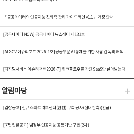
KOREN ICT 트렌드 리포트 제2호
「공공데이터의 인공지능 친화적 관리 가이드라인 v1.1」 개정 안내
[공공데이터 NOW] 공공데이터 뉴스레터 제131호
[AI.GOV 이슈리포트 2026-1호]공공부문 AI 통제를 위한 사람 감독의 해외 사례 분석 및 시사점
[디지털서비스 이슈리포트2026-7] 워크플로우를 가진 SaaS만 살아남는다
알림마당
알
[입찰공고] 신규 스마트워크센터(인천) 구축 공사(실내건축)(긴급)
[조달입찰공고] 범정부 인공지능 공통기반 구현(2차)