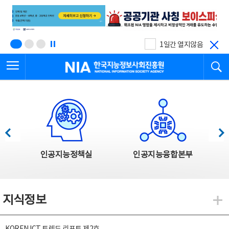
본
전
문
체
바
메
로
뉴
가
바
기
로
1일간 열지않음
가
전체메뉴 열기
검
기
한국지능정보사회진흥원
한국지능정보사회진흥원 주요사업
이전
다음
인공지능정책실
인공지능융합본부
지식정보
지