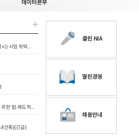
데이터본부
알림관련 더보기
클린 NIA
[조달입찰공고] 2026년 공공 AI CCTV 전환(울산광역시) 사업 위탁감리
열린경영
역
[위탁연구] 학습데이터 거래 시장의 보상체계 확립을 위한 법·제도적 검토 방안 연구
채용안내
내건축)(긴급)