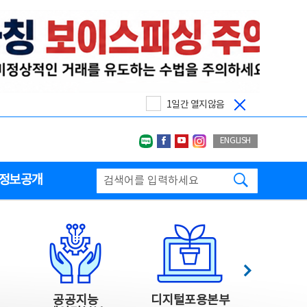
1일간 열지않음
네이버블로그
페이스북
유투브
인스타그랩
ENGLISH
검색하기
정보공개
다음
공공지능
디지털포용본부