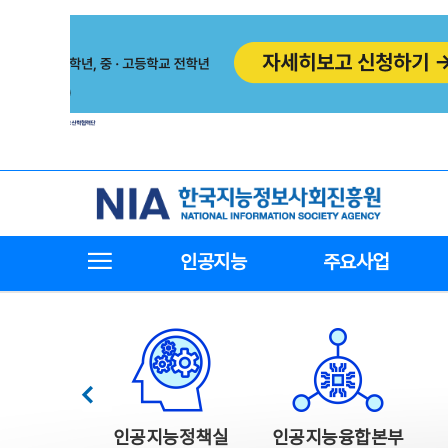
본
전
문
체
바
메
로
뉴
가
바
기
로
가
기
한국지능정보사회진흥원
전체메뉴보기
인공지능
주요사업
한국지능정보사회진흥원 주요사업
이전
인공지능정책실
인공지능융합본부