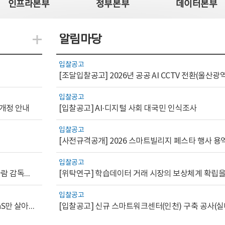
인프라본부
정부본부
데이터본부
알림마당
지식관련 더보기
입찰공고
입찰공고
 개정 안내
[입찰공고] AI·디지털 사회 대국민 인식조사
입찰공고
[사전규격공개] 2026 스마트빌리지 페스타 행사 용
입찰공고
[AI.GOV 이슈리포트 2026-1호]공공부문 AI 통제를 위한 사람 감독의 해외 사례 분석 및 시사점
입찰공고
[디지털서비스 이슈리포트2026-7] 워크플로우를 가진 SaaS만 살아남는다
[입찰공고] 신규 스마트워크센터(인천) 구축 공사(실