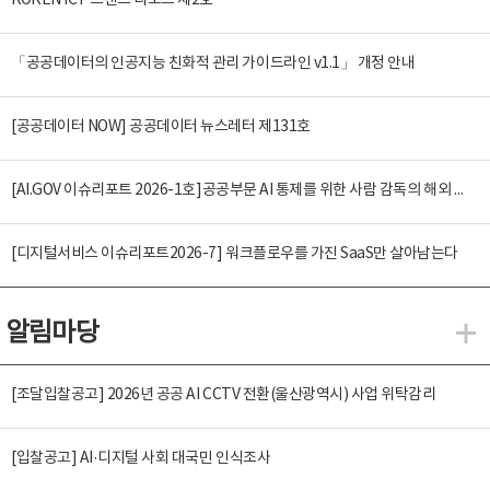
KOREN ICT 트렌드 리포트 제2호
「공공데이터의 인공지능 친화적 관리 가이드라인 v1.1」 개정 안내
[공공데이터 NOW] 공공데이터 뉴스레터 제131호
[AI.GOV 이슈리포트 2026-1호]공공부문 AI 통제를 위한 사람 감독의 해외 사례 분석 및 시사점
[디지털서비스 이슈리포트2026-7] 워크플로우를 가진 SaaS만 살아남는다
알림마당
알
[조달입찰공고] 2026년 공공 AI CCTV 전환(울산광역시) 사업 위탁감리
[입찰공고] AI·디지털 사회 대국민 인식조사