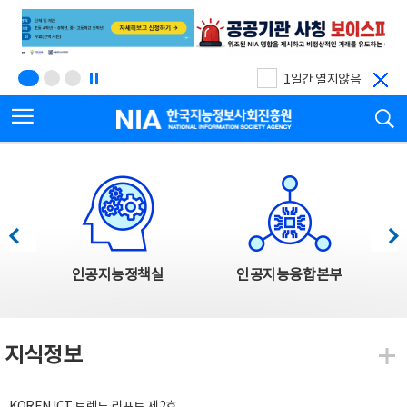
본
전
문
체
바
메
로
뉴
가
바
기
로
1일간 열지않음
가
전체메뉴 열기
검
기
한국지능정보사회진흥원
한국지능정보사회진흥원 주요사업
이전
다음
인공지능정책실
인공지능융합본부
지식정보
지