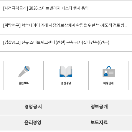
[사전규격공개] 2026 스마트빌리지 페스타 행사 용역
[위탁연구] 학습데이터 거래 시장의 보상체계 확립을 위한 법·제도적 검토 방안 연구
[입찰공고] 신규 스마트워크센터(인천) 구축 공사(실내건축)(긴급)
클린 NIA
열린경영
채용안내
경영공시
정보공개
윤리경영
보도자료