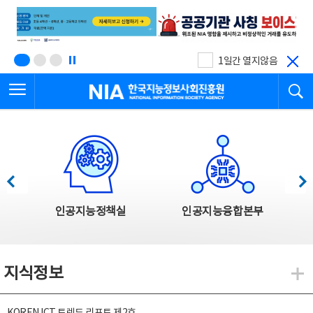
본
전
문
체
바
메
로
뉴
가
바
기
로
1일간 열지않음
가
전체메뉴 열기
검
기
한국지능정보사회진흥원
한국지능정보사회진흥원 주요사업
이전
다음
인공지능정책실
인공지능융합본부
지식정보
지