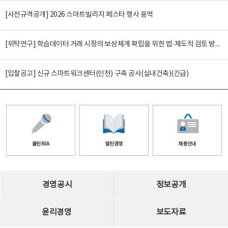
[사전규격공개] 2026 스마트빌리지 페스타 행사 용역
[위탁연구] 학습데이터 거래 시장의 보상체계 확립을 위한 법·제도적 검토 방안 연구
[입찰공고] 신규 스마트워크센터(인천) 구축 공사(실내건축)(긴급)
클린 NIA
열린경영
채용안내
경영공시
정보공개
윤리경영
보도자료