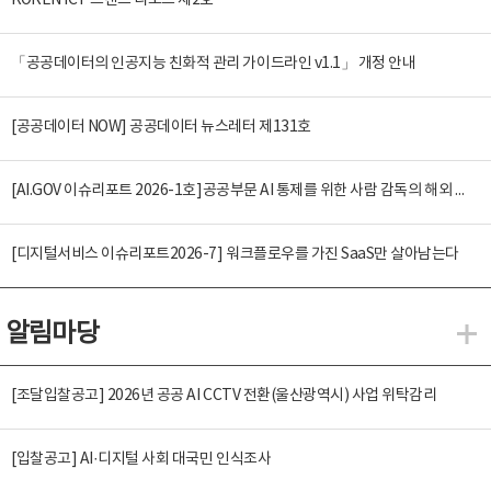
KOREN ICT 트렌드 리포트 제2호
「공공데이터의 인공지능 친화적 관리 가이드라인 v1.1」 개정 안내
[공공데이터 NOW] 공공데이터 뉴스레터 제131호
[AI.GOV 이슈리포트 2026-1호]공공부문 AI 통제를 위한 사람 감독의 해외 사례 분석 및 시사점
[디지털서비스 이슈리포트2026-7] 워크플로우를 가진 SaaS만 살아남는다
알림마당
알
[조달입찰공고] 2026년 공공 AI CCTV 전환(울산광역시) 사업 위탁감리
[입찰공고] AI·디지털 사회 대국민 인식조사