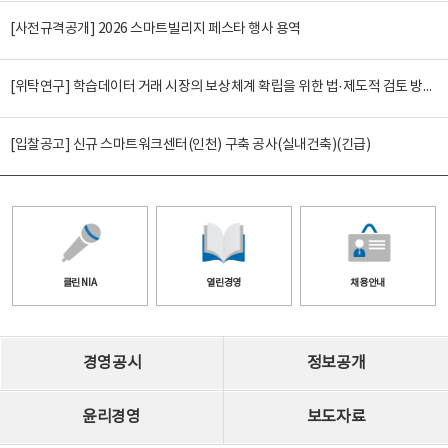
[사전규격공개] 2026 스마트빌리지 페스타 행사 용역
[위탁연구] 학습데이터 거래 시장의 보상체계 확립을 위한 법·제도적 검토 방안 연구
[입찰공고] 신규 스마트워크센터(인천) 구축 공사(실내건축)(긴급)
클린 NIA
열린경영
채용안내
경영공시
정보공개
윤리경영
보도자료