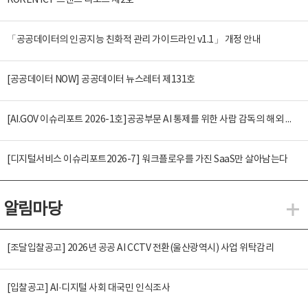
KOREN ICT 트렌드 리포트 제2호
「공공데이터의 인공지능 친화적 관리 가이드라인 v1.1」 개정 안내
[공공데이터 NOW] 공공데이터 뉴스레터 제131호
[AI.GOV 이슈리포트 2026-1호]공공부문 AI 통제를 위한 사람 감독의 해외 사례 분석 및 시사점
[디지털서비스 이슈리포트2026-7] 워크플로우를 가진 SaaS만 살아남는다
알림마당
알
[조달입찰공고] 2026년 공공 AI CCTV 전환(울산광역시) 사업 위탁감리
[입찰공고] AI·디지털 사회 대국민 인식조사