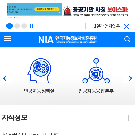
본
전
문
체
바
메
로
뉴
가
바
기
로
1일간 열지않음
가
전체메뉴 열기
검
기
한국지능정보사회진흥원
한국지능정보사회진흥원 주요사업
이전
다음
인공지능정책실
인공지능융합본부
지식정보
지