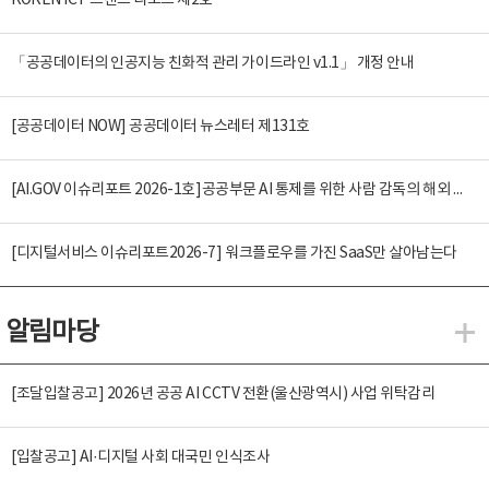
KOREN ICT 트렌드 리포트 제2호
「공공데이터의 인공지능 친화적 관리 가이드라인 v1.1」 개정 안내
[공공데이터 NOW] 공공데이터 뉴스레터 제131호
[AI.GOV 이슈리포트 2026-1호]공공부문 AI 통제를 위한 사람 감독의 해외 사례 분석 및 시사점
[디지털서비스 이슈리포트2026-7] 워크플로우를 가진 SaaS만 살아남는다
알림마당
알
[조달입찰공고] 2026년 공공 AI CCTV 전환(울산광역시) 사업 위탁감리
[입찰공고] AI·디지털 사회 대국민 인식조사