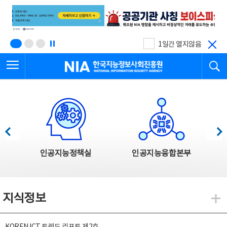
본
전
문
체
바
메
로
뉴
가
바
기
로
1일간 열지않음
가
전체메뉴 열기
검
기
한국지능정보사회진흥원
한국지능정보사회진흥원 주요사업
이전
다음
인공지능정책실
인공지능융합본부
지식정보
지