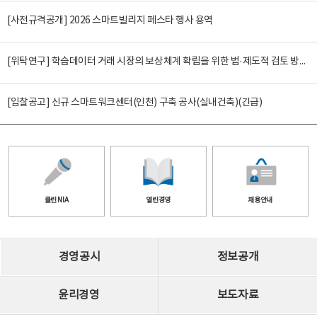
[사전규격공개] 2026 스마트빌리지 페스타 행사 용역
[위탁연구] 학습데이터 거래 시장의 보상체계 확립을 위한 법·제도적 검토 방안 연구
[입찰공고] 신규 스마트워크센터(인천) 구축 공사(실내건축)(긴급)
클린 NIA
열린경영
채용안내
경영공시
정보공개
윤리경영
보도자료