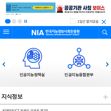
본
전
문
체
바
메
로
뉴
가
바
기
로
1일간 열지않음
가
전체메뉴 열기
검
기
한국지능정보사회진흥원
한국지능정보사회진흥원 주요사업
이전
다음
인공지능정책실
인공지능융합본부
지식정보
지