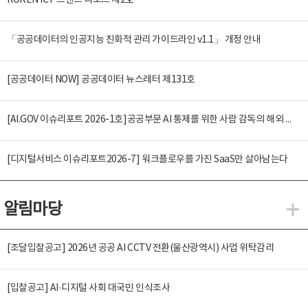
KOREN ICT 트렌드 리포트 제2호
「공공데이터의 인공지능 친화적 관리 가이드라인 v1.1」 개정 안내
[공공데이터 NOW] 공공데이터 뉴스레터 제131호
[AI.GOV 이슈리포트 2026-1호]공공부문 AI 통제를 위한 사람 감독의 해외 사례 분석 및 시사점
[디지털서비스 이슈리포트2026-7] 워크플로우를 가진 SaaS만 살아남는다
알림마당
알
[조달입찰공고] 2026년 공공 AI CCTV 전환(울산광역시) 사업 위탁감리
[입찰공고] AI·디지털 사회 대국민 인식조사