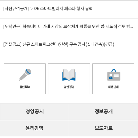
[사전규격공개] 2026 스마트빌리지 페스타 행사 용역
[위탁연구] 학습데이터 거래 시장의 보상체계 확립을 위한 법·제도적 검토 방안 연구
[입찰공고] 신규 스마트워크센터(인천) 구축 공사(실내건축)(긴급)
클린 NIA
열린경영
채용안내
경영공시
정보공개
윤리경영
보도자료