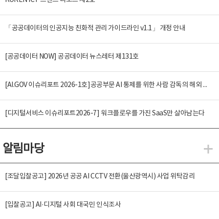
KOREN ICT 트렌드 리포트 제2호
「공공데이터의 인공지능 친화적 관리 가이드라인 v1.1」 개정 안내
[공공데이터 NOW] 공공데이터 뉴스레터 제131호
[AI.GOV 이슈리포트 2026-1호]공공부문 AI 통제를 위한 사람 감독의 해외 사례 분석 및 시사점
[디지털서비스 이슈리포트2026-7] 워크플로우를 가진 SaaS만 살아남는다
알림마당
알
[조달입찰공고] 2026년 공공 AI CCTV 전환(울산광역시) 사업 위탁감리
[입찰공고] AI·디지털 사회 대국민 인식조사