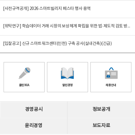
[사전규격공개] 2026 스마트빌리지 페스타 행사 용역
[위탁연구] 학습데이터 거래 시장의 보상체계 확립을 위한 법·제도적 검토 방안 연구
[입찰공고] 신규 스마트워크센터(인천) 구축 공사(실내건축)(긴급)
클린 NIA
열린경영
채용안내
경영공시
정보공개
윤리경영
보도자료