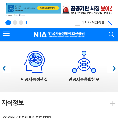
본
전
문
체
바
메
로
뉴
가
바
기
로
1일간 열지않음
가
전체메뉴 열기
검
기
한국지능정보사회진흥원
한국지능정보사회진흥원 주요사업
이전
다음
인공지능정책실
인공지능융합본부
지식정보
지