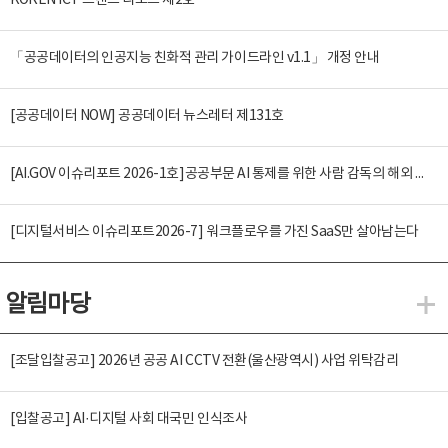
KOREN ICT 트렌드 리포트 제2호
「공공데이터의 인공지능 친화적 관리 가이드라인 v1.1」 개정 안내
[공공데이터 NOW] 공공데이터 뉴스레터 제131호
[AI.GOV 이슈리포트 2026-1호]공공부문 AI 통제를 위한 사람 감독의 해외 사례 분석 및 시사점
[디지털서비스 이슈리포트2026-7] 워크플로우를 가진 SaaS만 살아남는다
알림마당
알
[조달입찰공고] 2026년 공공 AI CCTV 전환(울산광역시) 사업 위탁감리
[입찰공고] AI·디지털 사회 대국민 인식조사