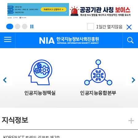
본
전
문
체
바
메
로
뉴
가
바
기
로
1일간 열지않음
가
전체메뉴 열기
검
기
한국지능정보사회진흥원
한국지능정보사회진흥원 주요사업
이전
다음
인공지능정책실
인공지능융합본부
지식정보
지