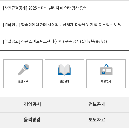
[사전규격공개] 2026 스마트빌리지 페스타 행사 용역
[위탁연구] 학습데이터 거래 시장의 보상체계 확립을 위한 법·제도적 검토 방안 연구
[입찰공고] 신규 스마트워크센터(인천) 구축 공사(실내건축)(긴급)
클린 NIA
열린경영
채용안내
경영공시
정보공개
윤리경영
보도자료