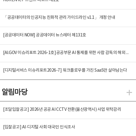
KOREN ICT 트렌드 리포트 제2호
「공공데이터의 인공지능 친화적 관리 가이드라인 v1.1」 개정 안내
[공공데이터 NOW] 공공데이터 뉴스레터 제131호
[AI.GOV 이슈리포트 2026-1호]공공부문 AI 통제를 위한 사람 감독의 해외 사례 분석 및 시사점
[디지털서비스 이슈리포트2026-7] 워크플로우를 가진 SaaS만 살아남는다
알림마당
알
[조달입찰공고] 2026년 공공 AI CCTV 전환(울산광역시) 사업 위탁감리
[입찰공고] AI·디지털 사회 대국민 인식조사