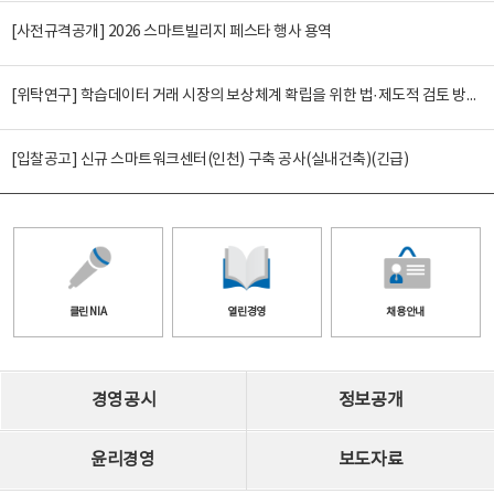
[사전규격공개] 2026 스마트빌리지 페스타 행사 용역
[위탁연구] 학습데이터 거래 시장의 보상체계 확립을 위한 법·제도적 검토 방안 연구
[입찰공고] 신규 스마트워크센터(인천) 구축 공사(실내건축)(긴급)
클린 NIA
열린경영
채용안내
경영공시
정보공개
윤리경영
보도자료