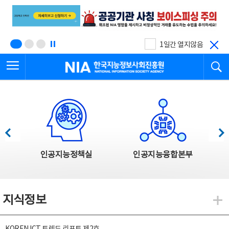
본
전
문
체
바
메
로
뉴
가
바
기
로
1일간 열지않음
가
전체메뉴 열기
검
기
한국지능정보사회진흥원
한국지능정보사회진흥원 주요사업
이전
다음
인공지능정책실
인공지능융합본부
지식정보
지