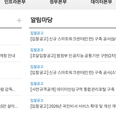
인프라본부
정부본부
데이터본부
알림마당
지식관련 더보기
입찰공고
[입찰공고] 신규 스마트워크센터(인천) 구축 공사(실
입찰공고
 개정 안내
[조달입찰공고] 범정부 인공지능 공통기반 구현(2차
입찰공고
[입찰공고] 신규 스마트워크센터(인천) 구축 공사(소
입찰공고
[AI.GOV 이슈리포트 2026-1호]공공부문 AI 통제를 위한 사람 감독의 해외 사례 분석 및 시사점
입찰공고
[디지털서비스 이슈리포트2026-7] 워크플로우를 가진 SaaS만 살아남는다
[입찰공고] 2026년 국민비서 서비스 확대 및 개선