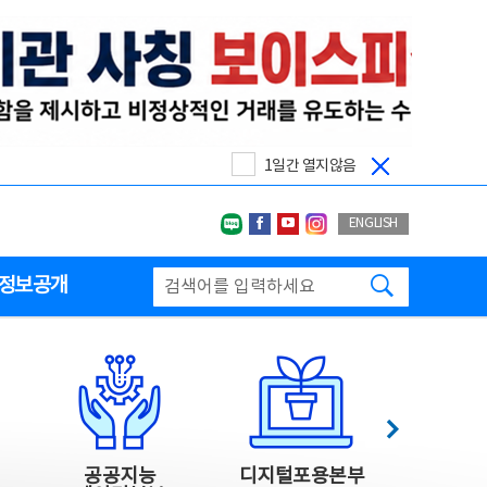
1일간 열지않음
네이버블로그
페이스북
유투브
인스타그랩
ENGLISH
검색하기
정보공개
다음
공공지능
디지털포용본부