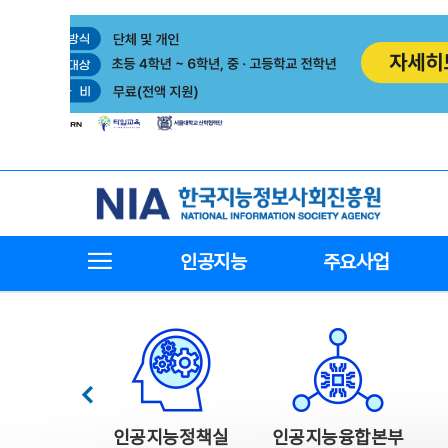
본
전
문
체
바
메
로
뉴
가
바
기
로
가
기
한국지능정보사회진흥원
전체메뉴보기
인공지능
주요사업
한국지능정보사회진흥원 주요사업
이전
인공지능정책실
인공지능융합본부