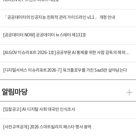
KOREN ICT 트렌드 리포트 제2호
「공공데이터의 인공지능 친화적 관리 가이드라인 v1.1」 개정 안내
[공공데이터 NOW] 공공데이터 뉴스레터 제131호
[AI.GOV 이슈리포트 2026-1호]공공부문 AI 통제를 위한 사람 감독의 해외 사례 분석 및 시사점
[디지털서비스 이슈리포트2026-7] 워크플로우를 가진 SaaS만 살아남는다
알림마당
알
[입찰공고] AI·디지털 사회 대국민 인식조사
[사전규격공개] 2026 스마트빌리지 페스타 행사 용역