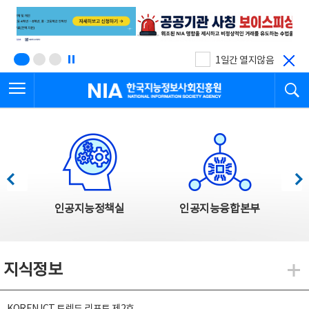
본
전
문
체
바
메
로
뉴
가
바
기
로
1일간 열지않음
가
전체메뉴 열기
검
기
한국지능정보사회진흥원
한국지능정보사회진흥원 주요사업
이전
다음
인공지능정책실
인공지능융합본부
지식정보
지