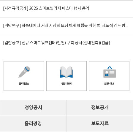
[사전규격공개] 2026 스마트빌리지 페스타 행사 용역
[위탁연구] 학습데이터 거래 시장의 보상체계 확립을 위한 법·제도적 검토 방안 연구
[입찰공고] 신규 스마트워크센터(인천) 구축 공사(실내건축)(긴급)
클린 NIA
열린경영
채용안내
경영공시
정보공개
윤리경영
보도자료