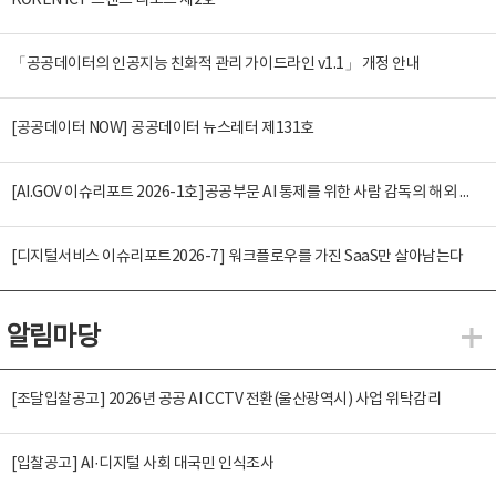
KOREN ICT 트렌드 리포트 제2호
「공공데이터의 인공지능 친화적 관리 가이드라인 v1.1」 개정 안내
[공공데이터 NOW] 공공데이터 뉴스레터 제131호
[AI.GOV 이슈리포트 2026-1호]공공부문 AI 통제를 위한 사람 감독의 해외 사례 분석 및 시사점
[디지털서비스 이슈리포트2026-7] 워크플로우를 가진 SaaS만 살아남는다
알림마당
알
[조달입찰공고] 2026년 공공 AI CCTV 전환(울산광역시) 사업 위탁감리
[입찰공고] AI·디지털 사회 대국민 인식조사