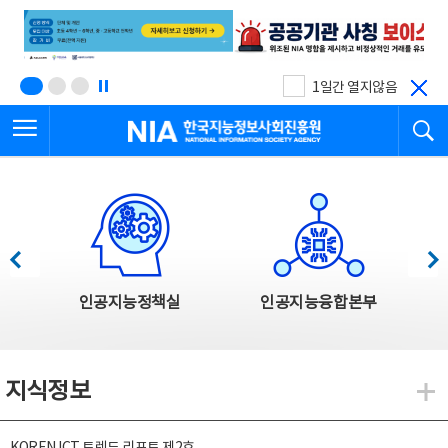
본
전
문
체
바
메
로
뉴
가
바
기
로
1일간 열지않음
가
전체메뉴 열기
검
기
한국지능정보사회진흥원
한국지능정보사회진흥원 주요사업
이전
다음
인공지능정책실
인공지능융합본부
지식정보
지